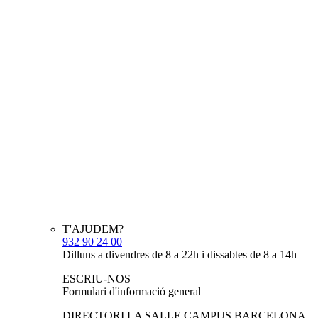
T'AJUDEM?
932 90 24 00
Dilluns a divendres de 8 a 22h i dissabtes de 8 a 14h
ESCRIU-NOS
Formulari d'informació general
DIRECTORI LA SALLE CAMPUS BARCELONA