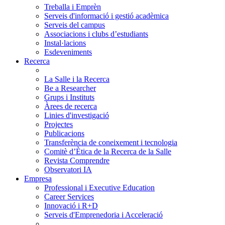
Treballa i Emprèn
Serveis d'informació i gestió acadèmica
Serveis del campus
Associacions i clubs d’estudiants
Instal·lacions
Esdeveniments
Recerca
La Salle i la Recerca
Be a Researcher
Grups i Instituts
Àrees de recerca
Linies d'investigació
Projectes
Publicacions
Transferència de coneixement i tecnologia
Comitè d’Ètica de la Recerca de la Salle
Revista Comprendre
Observatori IA
Empresa
Professional i Executive Education
Career Services
Innovació i R+D
Serveis d'Emprenedoria i Acceleració