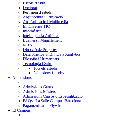
Escola d'estiu
Doctorat
Per l'àrea d'estudi
Arquitectura i Edificació
Art, Animació i Multimèdia
Enginyeries TIC
Informàtica
Intel·ligència Artificial
Business i Management
MBA
Direcció de Projectes
Data Science & Big Data Analytics
Filosofia i Humanitats
Tecnologia i Salut
Tots els estudis
Admisions i ajudes
Admissions
Admissions Graus
Admissions Màsters
Admissions Cursos d'Especialització
FAQs | La Salle Campus Barcelona
Pagaments amb Flywire
El Campus