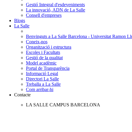
Gestió Integral d'esdeveniments
La innovació, ADN de La Salle
Consell d'empreses
Blogs
La Salle
Benvinguts a La Salle Barcelona - Universitat Ramon Llu
Coneix-nos
Organització i estructura
Escoles i Facultats
Gestió de la qualitat
Model acadèmic
Portal de Transparència
Informació Legal
Directori La Salle
Treballa a La Salle
Com arribar-hi
Contacte
LA SALLE CAMPUS BARCELONA