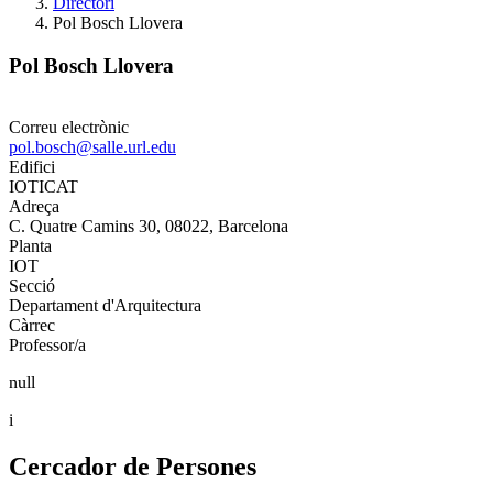
Directori
Pol Bosch Llovera
Pol Bosch Llovera
Correu electrònic
pol.bosch@salle.url.edu
Edifici
IOTICAT
Adreça
C. Quatre Camins 30, 08022, Barcelona
Planta
IOT
Secció
Departament d'Arquitectura
Càrrec
Professor/a
null
i
Cercador de Persones