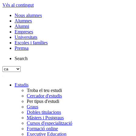
Vés al contingut
Nous alumnes
Alumnes
Alumni
Empreses
Universitats
Escoles i famílies
Premsa
Search
Estudis
Troba el teu estudi
Cercador d'estudis
Per tipus d'estudi
Graus
Dobles titulacions
Màsters i Postgraus
Cursos d'especialització
Formació online
Executive Education