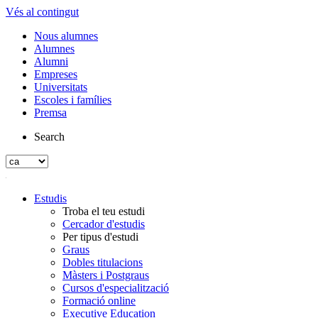
Vés al contingut
Nous alumnes
Alumnes
Alumni
Empreses
Universitats
Escoles i famílies
Premsa
Search
Estudis
Troba el teu estudi
Cercador d'estudis
Per tipus d'estudi
Graus
Dobles titulacions
Màsters i Postgraus
Cursos d'especialització
Formació online
Executive Education