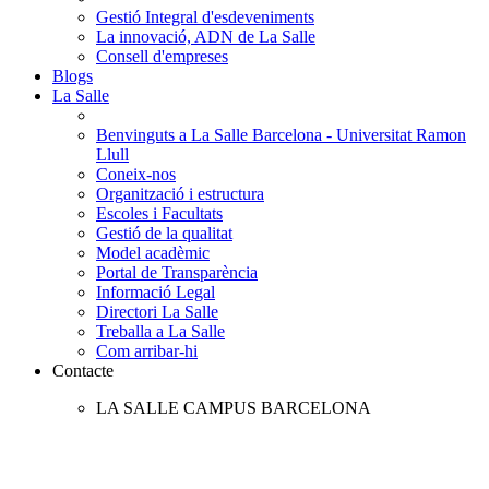
Gestió Integral d'esdeveniments
La innovació, ADN de La Salle
Consell d'empreses
Blogs
La Salle
Benvinguts a La Salle Barcelona - Universitat Ramon
Llull
Coneix-nos
Organització i estructura
Escoles i Facultats
Gestió de la qualitat
Model acadèmic
Portal de Transparència
Informació Legal
Directori La Salle
Treballa a La Salle
Com arribar-hi
Contacte
LA SALLE CAMPUS BARCELONA