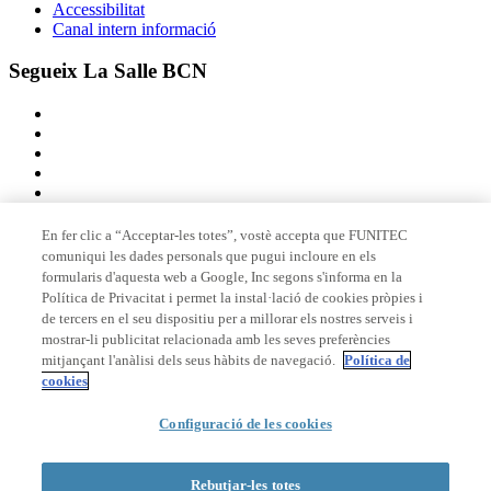
Accessibilitat
Canal intern informació
Segueix La Salle BCN
En fer clic a “Acceptar-les totes”, vostè accepta que FUNITEC
comuniqui les dades personals que pugui incloure en els
Membre de
formularis d'aquesta web a Google, Inc segons s'informa en la
Política de Privacitat i permet la instal·lació de cookies pròpies i
de tercers en el seu dispositiu per a millorar els nostres serveis i
mostrar-li publicitat relacionada amb les seves preferències
Acreditacions
mitjançant l'anàlisi dels seus hàbits de navegació.
Política de
cookies
Configuració de les cookies
© 2026 La Salle Campus Barcelona - URL |
Avís legal
|
Política de
privacitat
|
Política de cookies
Rebutjar-les totes