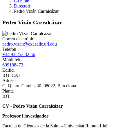
La Salle
Directori
Pedro Vizán Carralcázar
Pedro Vizán Carralcázar
Correu electrònic
pedro.vizan@ext.salle.url.edu
Telèfon
+34 93 253 32 56
Mòbil feina
609188472
Edifici
IOTICAT
Adreça
C. Quatre Camins 30, 08022, Barcelona
Planta
IOT
CV - Pedro Vizán Carralcázar
Professor i investigador
Facultat de Ciències de la Salut – Universitat Ramon Llull