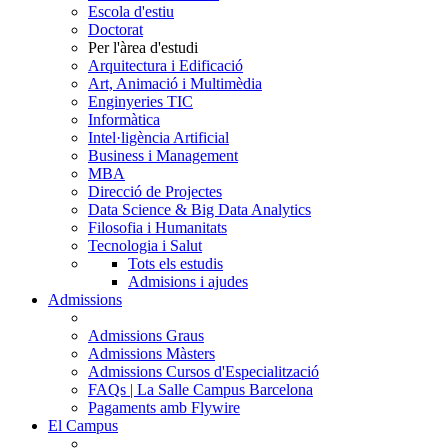
Escola d'estiu
Doctorat
Per l'àrea d'estudi
Arquitectura i Edificació
Art, Animació i Multimèdia
Enginyeries TIC
Informàtica
Intel·ligència Artificial
Business i Management
MBA
Direcció de Projectes
Data Science & Big Data Analytics
Filosofia i Humanitats
Tecnologia i Salut
Tots els estudis
Admisions i ajudes
Admissions
Admissions Graus
Admissions Màsters
Admissions Cursos d'Especialització
FAQs | La Salle Campus Barcelona
Pagaments amb Flywire
El Campus