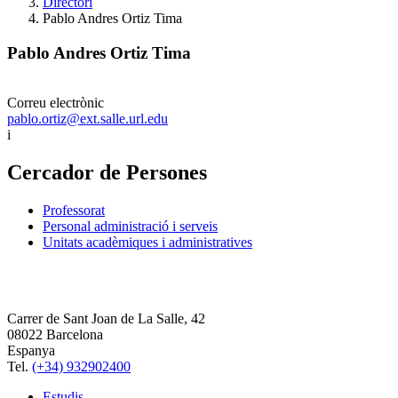
Directori
Pablo Andres Ortiz Tima
Pablo Andres Ortiz Tima
Correu electrònic
pablo.ortiz@ext.salle.url.edu
i
Cercador de Persones
Professorat
Personal administració i serveis
Unitats acadèmiques i administratives
Carrer de Sant Joan de La Salle, 42
08022 Barcelona
Espanya
Tel.
(+34) 932902400
Estudis