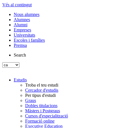
Vés al contingut
Nous alumnes
Alumnes
Alumni
Empreses
Universitats
Escoles i famílies
Premsa
Search
Estudis
Troba el teu estudi
Cercador d'estudis
Per tipus d'estudi
Graus
Dobles titulacions
Màsters i Postgraus
Cursos d'especialització
Formació online
Executive Education