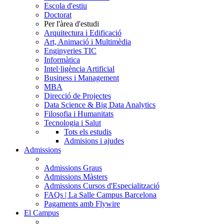
Escola d'estiu
Doctorat
Per l'àrea d'estudi
Arquitectura i Edificació
Art, Animació i Multimèdia
Enginyeries TIC
Informàtica
Intel·ligència Artificial
Business i Management
MBA
Direcció de Projectes
Data Science & Big Data Analytics
Filosofia i Humanitats
Tecnologia i Salut
Tots els estudis
Admisions i ajudes
Admissions
Admissions Graus
Admissions Màsters
Admissions Cursos d'Especialització
FAQs | La Salle Campus Barcelona
Pagaments amb Flywire
El Campus