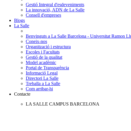
Gestió Integral d'esdeveniments
La innovació, ADN de La Salle
Consell d'empreses
Blogs
La Salle
Benvinguts a La Salle Barcelona - Universitat Ramon Llu
Coneix-nos
Organització i estructura
Escoles i Facultats
Gestió de la qualitat
Model acadèmic
Portal de Transparència
Informació Legal
Directori La Salle
Treballa a La Salle
Com arribar-hi
Contacte
LA SALLE CAMPUS BARCELONA