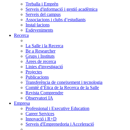
Treballa i Emprèn
Serveis d'informació i gestió acadèmica
Serveis del campus
Associacions i clubs d’estudiants
Instal·lacions
Esdeveniments
Recerca
La Salle i la Recerca
Be a Researcher
Grups i Instituts
Àrees de recerca
Linies d'investigació
Projectes
Publicacions
Transferència de coneixement i tecnologia
Comitè d’Ètica de la Recerca de la Salle
Revista Comprendre
Observatori IA
Empresa
Professional i Executive Education
Career Services
Innovació i R+D
Serveis d'Emprenedoria i Acceleració