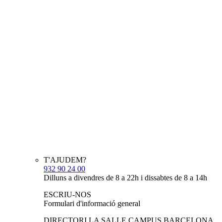
T'AJUDEM?
932 90 24 00
Dilluns a divendres de 8 a 22h i dissabtes de 8 a 14h
ESCRIU-NOS
Formulari d'informació general
DIRECTORI LA SALLE CAMPUS BARCELONA