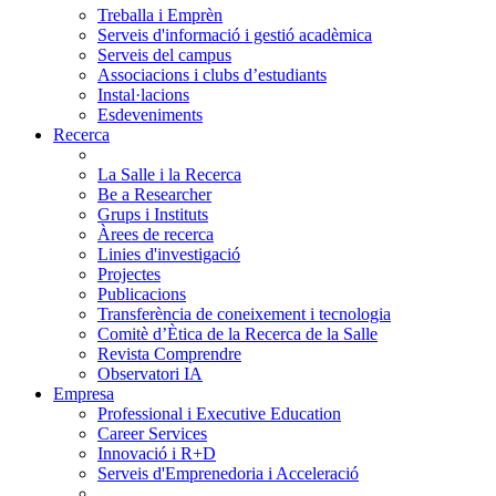
Treballa i Emprèn
Serveis d'informació i gestió acadèmica
Serveis del campus
Associacions i clubs d’estudiants
Instal·lacions
Esdeveniments
Recerca
La Salle i la Recerca
Be a Researcher
Grups i Instituts
Àrees de recerca
Linies d'investigació
Projectes
Publicacions
Transferència de coneixement i tecnologia
Comitè d’Ètica de la Recerca de la Salle
Revista Comprendre
Observatori IA
Empresa
Professional i Executive Education
Career Services
Innovació i R+D
Serveis d'Emprenedoria i Acceleració