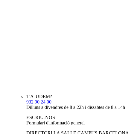
T'AJUDEM?
932 90 24 00
Dilluns a divendres de 8 a 22h i dissabtes de 8 a 14h
ESCRIU-NOS
Formulari d'informació general
DIRECTORI LA SALLE CAMPUS BARCELONA