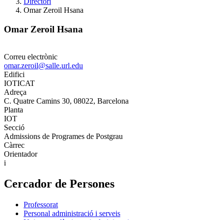
Directori
Omar Zeroil Hsana
Omar Zeroil Hsana
Correu electrònic
omar.zeroil@salle.url.edu
Edifici
IOTICAT
Adreça
C. Quatre Camins 30, 08022, Barcelona
Planta
IOT
Secció
Admissions de Programes de Postgrau
Càrrec
Orientador
i
Cercador de Persones
Professorat
Personal administració i serveis