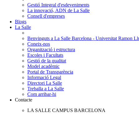
Gestió Integral d'esdeveniments
La innovació, ADN de La Salle
Consell d'empreses
Blogs
La Salle
Benvinguts a La Salle Barcelona - Universitat Ramon Llu
Coneix-nos
Organització i estructura
Escoles i Facultats
Gestió de la qualitat
Model acadèmic
Portal de Transparència
Informació Legal
Directori La Salle
Treballa a La Salle
Com arribar-hi
Contacte
LA SALLE CAMPUS BARCELONA