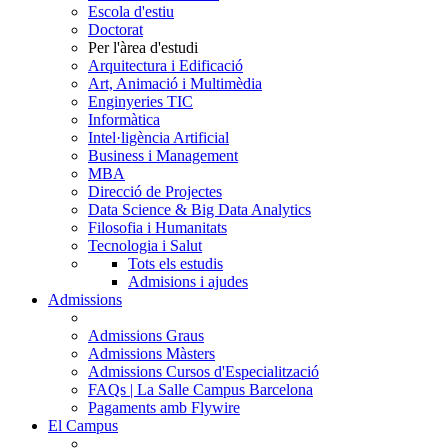
Escola d'estiu
Doctorat
Per l'àrea d'estudi
Arquitectura i Edificació
Art, Animació i Multimèdia
Enginyeries TIC
Informàtica
Intel·ligència Artificial
Business i Management
MBA
Direcció de Projectes
Data Science & Big Data Analytics
Filosofia i Humanitats
Tecnologia i Salut
Tots els estudis
Admisions i ajudes
Admissions
Admissions Graus
Admissions Màsters
Admissions Cursos d'Especialització
FAQs | La Salle Campus Barcelona
Pagaments amb Flywire
El Campus