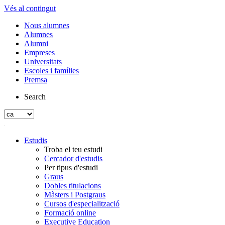
Vés al contingut
Nous alumnes
Alumnes
Alumni
Empreses
Universitats
Escoles i famílies
Premsa
Search
Estudis
Troba el teu estudi
Cercador d'estudis
Per tipus d'estudi
Graus
Dobles titulacions
Màsters i Postgraus
Cursos d'especialització
Formació online
Executive Education