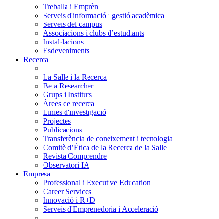
Treballa i Emprèn
Serveis d'informació i gestió acadèmica
Serveis del campus
Associacions i clubs d’estudiants
Instal·lacions
Esdeveniments
Recerca
La Salle i la Recerca
Be a Researcher
Grups i Instituts
Àrees de recerca
Linies d'investigació
Projectes
Publicacions
Transferència de coneixement i tecnologia
Comitè d’Ètica de la Recerca de la Salle
Revista Comprendre
Observatori IA
Empresa
Professional i Executive Education
Career Services
Innovació i R+D
Serveis d'Emprenedoria i Acceleració