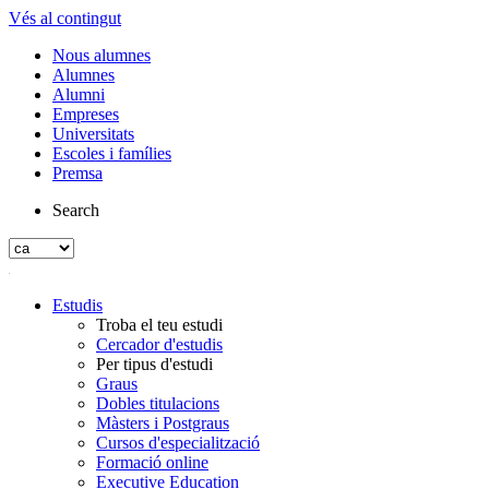
Vés al contingut
Nous alumnes
Alumnes
Alumni
Empreses
Universitats
Escoles i famílies
Premsa
Search
Estudis
Troba el teu estudi
Cercador d'estudis
Per tipus d'estudi
Graus
Dobles titulacions
Màsters i Postgraus
Cursos d'especialització
Formació online
Executive Education