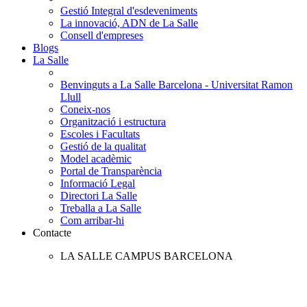
Gestió Integral d'esdeveniments
La innovació, ADN de La Salle
Consell d'empreses
Blogs
La Salle
Benvinguts a La Salle Barcelona - Universitat Ramon
Llull
Coneix-nos
Organització i estructura
Escoles i Facultats
Gestió de la qualitat
Model acadèmic
Portal de Transparència
Informació Legal
Directori La Salle
Treballa a La Salle
Com arribar-hi
Contacte
LA SALLE CAMPUS BARCELONA