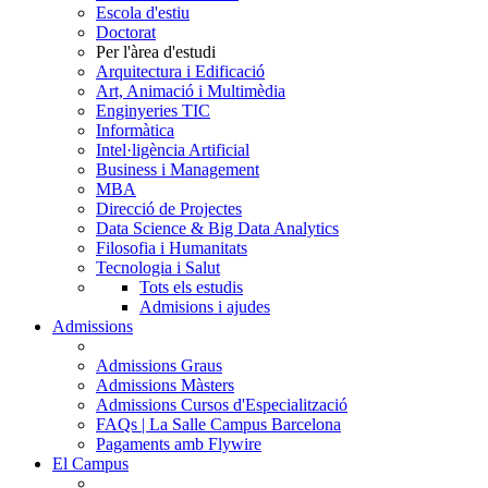
Escola d'estiu
Doctorat
Per l'àrea d'estudi
Arquitectura i Edificació
Art, Animació i Multimèdia
Enginyeries TIC
Informàtica
Intel·ligència Artificial
Business i Management
MBA
Direcció de Projectes
Data Science & Big Data Analytics
Filosofia i Humanitats
Tecnologia i Salut
Tots els estudis
Admisions i ajudes
Admissions
Admissions Graus
Admissions Màsters
Admissions Cursos d'Especialització
FAQs | La Salle Campus Barcelona
Pagaments amb Flywire
El Campus