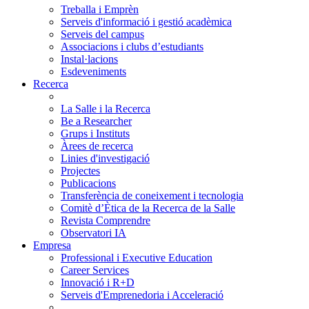
Treballa i Emprèn
Serveis d'informació i gestió acadèmica
Serveis del campus
Associacions i clubs d’estudiants
Instal·lacions
Esdeveniments
Recerca
La Salle i la Recerca
Be a Researcher
Grups i Instituts
Àrees de recerca
Linies d'investigació
Projectes
Publicacions
Transferència de coneixement i tecnologia
Comitè d’Ètica de la Recerca de la Salle
Revista Comprendre
Observatori IA
Empresa
Professional i Executive Education
Career Services
Innovació i R+D
Serveis d'Emprenedoria i Acceleració