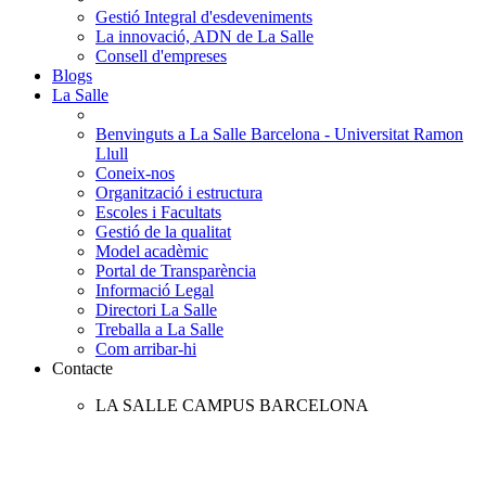
Gestió Integral d'esdeveniments
La innovació, ADN de La Salle
Consell d'empreses
Blogs
La Salle
Benvinguts a La Salle Barcelona - Universitat Ramon
Llull
Coneix-nos
Organització i estructura
Escoles i Facultats
Gestió de la qualitat
Model acadèmic
Portal de Transparència
Informació Legal
Directori La Salle
Treballa a La Salle
Com arribar-hi
Contacte
LA SALLE CAMPUS BARCELONA