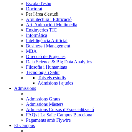
Escola d'estiu
Doctorat
Per l'àrea d'estudi
Arquitectura i Edificació
Art, Animació i Multimèdia
Enginyeries TIC
Informàtica
Intel·ligència Artificial
Business i Management
MBA
Direcció de Projectes
Data Science & Big Data Analytics
Filosofia i Humanitats
Tecnologia i Salut
Tots els estudis
Admisions i ajudes
Admissions
Admissions Graus
Admissions Màsters
Admissions Cursos d'Especialització
FAQs | La Salle Campus Barcelona
Pagaments amb Flywire
El Campus