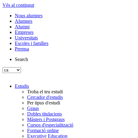
Vés al contingut
Nous alumnes
Alumnes
Alumni
Empreses
Universitats
Escoles i famílies
Premsa
Search
Estudis
Troba el teu estudi
Cercador d'estudis
Per tipus d'estudi
Graus
Dobles titulacions
Màsters i Postgraus
Cursos d'especialització
Formació online
Executive Education