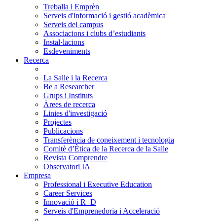
Treballa i Emprèn
Serveis d'informació i gestió acadèmica
Serveis del campus
Associacions i clubs d’estudiants
Instal·lacions
Esdeveniments
Recerca
La Salle i la Recerca
Be a Researcher
Grups i Instituts
Àrees de recerca
Linies d'investigació
Projectes
Publicacions
Transferència de coneixement i tecnologia
Comitè d’Ètica de la Recerca de la Salle
Revista Comprendre
Observatori IA
Empresa
Professional i Executive Education
Career Services
Innovació i R+D
Serveis d'Emprenedoria i Acceleració