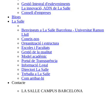
Gestió Integral d'esdeveniments
La innovació, ADN de La Salle
Consell d'empreses
Blogs
La Salle
Benvinguts a La Salle Barcelona - Universitat Ramon
Llull
Coneix-nos
Organització i estructura
Escoles i Facultats
Gestió de la qualitat
Model acadèmic
Portal de Transparència
Informació Legal
Directori La Salle
Treballa a La Salle
Com arribar-hi
Contacte
LA SALLE CAMPUS BARCELONA