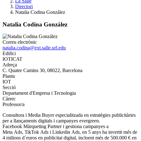
La Salle
Directori
Natalia Codina González
Natalia Codina González
Correu electrònic
natalia.codina@ext.salle.url.edu
Edifici
IOTICAT
Adreça
C. Quatre Camins 30, 08022, Barcelona
Planta
IOT
Secció
Departament d'Empresa i Tecnologia
Càrrec
Professor/a
Consultora i Media Buyer especialitzada en estratègies publicitàries
per a llançaments digitals i campanyes evergreen.
Facebook Màrqueting Partner i gestiona campanyes a
Meta Ads, TikTok Ads i Linkedin Ads, en 5 anys ha invertit més de
4 milions d´euros en publicitat digital, incloent més de 500.000 € en