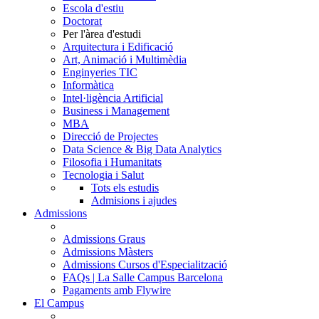
Escola d'estiu
Doctorat
Per l'àrea d'estudi
Arquitectura i Edificació
Art, Animació i Multimèdia
Enginyeries TIC
Informàtica
Intel·ligència Artificial
Business i Management
MBA
Direcció de Projectes
Data Science & Big Data Analytics
Filosofia i Humanitats
Tecnologia i Salut
Tots els estudis
Admisions i ajudes
Admissions
Admissions Graus
Admissions Màsters
Admissions Cursos d'Especialització
FAQs | La Salle Campus Barcelona
Pagaments amb Flywire
El Campus