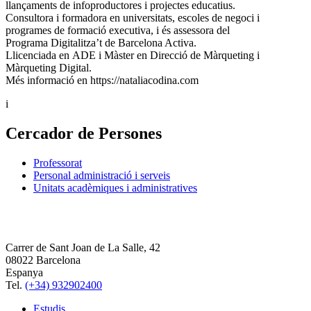
llançaments de infoproductores i projectes educatius.
Consultora i formadora en universitats, escoles de negoci i
programes de formació executiva, i és assessora del
Programa Digitalitza’t de Barcelona Activa.
Llicenciada en ADE i Màster en Direcció de Màrqueting i
Màrqueting Digital.
Més informació en https://nataliacodina.com
i
Cercador de Persones
Professorat
Personal administració i serveis
Unitats acadèmiques i administratives
Carrer de Sant Joan de La Salle, 42
08022 Barcelona
Espanya
Tel.
(+34) 932902400
Estudis