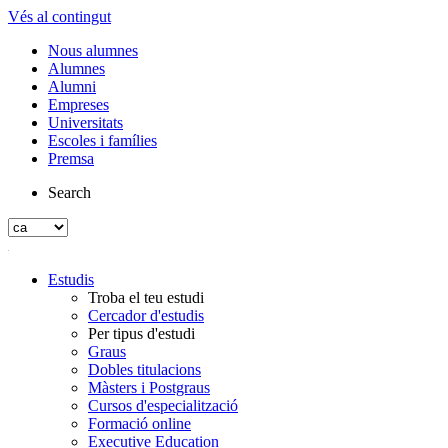
Vés al contingut
Nous alumnes
Alumnes
Alumni
Empreses
Universitats
Escoles i famílies
Premsa
Search
Estudis
Troba el teu estudi
Cercador d'estudis
Per tipus d'estudi
Graus
Dobles titulacions
Màsters i Postgraus
Cursos d'especialització
Formació online
Executive Education