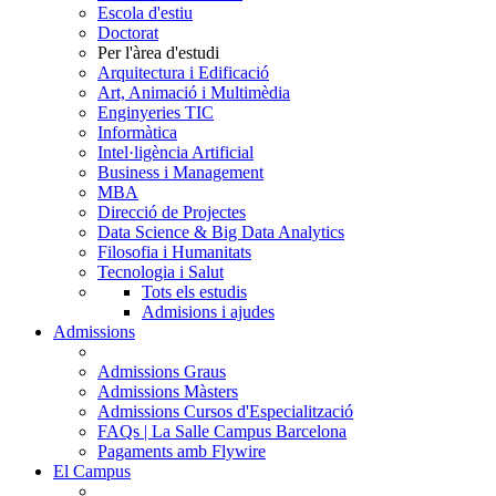
Escola d'estiu
Doctorat
Per l'àrea d'estudi
Arquitectura i Edificació
Art, Animació i Multimèdia
Enginyeries TIC
Informàtica
Intel·ligència Artificial
Business i Management
MBA
Direcció de Projectes
Data Science & Big Data Analytics
Filosofia i Humanitats
Tecnologia i Salut
Tots els estudis
Admisions i ajudes
Admissions
Admissions Graus
Admissions Màsters
Admissions Cursos d'Especialització
FAQs | La Salle Campus Barcelona
Pagaments amb Flywire
El Campus