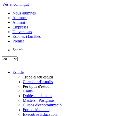
Vés al contingut
Nous alumnes
Alumnes
Alumni
Empreses
Universitats
Escoles i famílies
Premsa
Search
Estudis
Troba el teu estudi
Cercador d'estudis
Per tipus d'estudi
Graus
Dobles titulacions
Màsters i Postgraus
Cursos d'especialització
Formació online
Executive Education