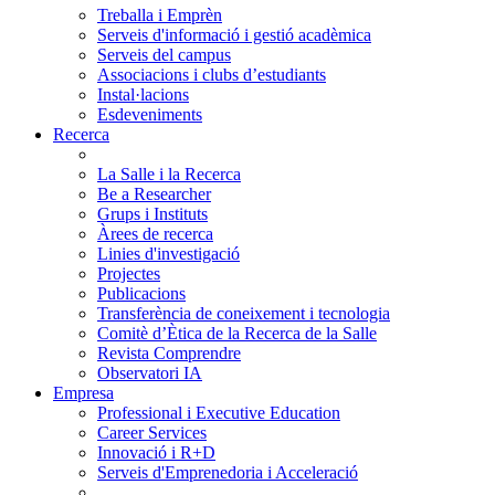
Treballa i Emprèn
Serveis d'informació i gestió acadèmica
Serveis del campus
Associacions i clubs d’estudiants
Instal·lacions
Esdeveniments
Recerca
La Salle i la Recerca
Be a Researcher
Grups i Instituts
Àrees de recerca
Linies d'investigació
Projectes
Publicacions
Transferència de coneixement i tecnologia
Comitè d’Ètica de la Recerca de la Salle
Revista Comprendre
Observatori IA
Empresa
Professional i Executive Education
Career Services
Innovació i R+D
Serveis d'Emprenedoria i Acceleració