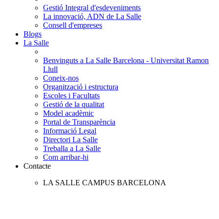
Gestió Integral d'esdeveniments
La innovació, ADN de La Salle
Consell d'empreses
Blogs
La Salle
Benvinguts a La Salle Barcelona - Universitat Ramon
Llull
Coneix-nos
Organització i estructura
Escoles i Facultats
Gestió de la qualitat
Model acadèmic
Portal de Transparència
Informació Legal
Directori La Salle
Treballa a La Salle
Com arribar-hi
Contacte
LA SALLE CAMPUS BARCELONA