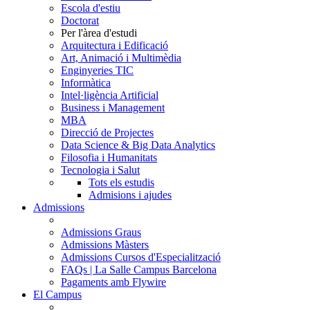
Escola d'estiu
Doctorat
Per l'àrea d'estudi
Arquitectura i Edificació
Art, Animació i Multimèdia
Enginyeries TIC
Informàtica
Intel·ligència Artificial
Business i Management
MBA
Direcció de Projectes
Data Science & Big Data Analytics
Filosofia i Humanitats
Tecnologia i Salut
Tots els estudis
Admisions i ajudes
Admissions
Admissions Graus
Admissions Màsters
Admissions Cursos d'Especialització
FAQs | La Salle Campus Barcelona
Pagaments amb Flywire
El Campus