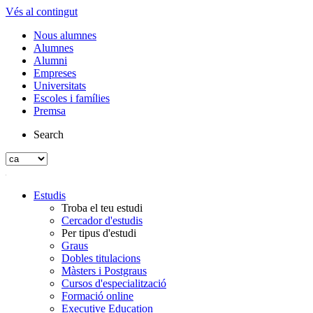
Vés al contingut
Nous alumnes
Alumnes
Alumni
Empreses
Universitats
Escoles i famílies
Premsa
Search
Estudis
Troba el teu estudi
Cercador d'estudis
Per tipus d'estudi
Graus
Dobles titulacions
Màsters i Postgraus
Cursos d'especialització
Formació online
Executive Education