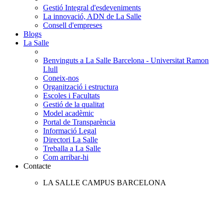
Gestió Integral d'esdeveniments
La innovació, ADN de La Salle
Consell d'empreses
Blogs
La Salle
Benvinguts a La Salle Barcelona - Universitat Ramon
Llull
Coneix-nos
Organització i estructura
Escoles i Facultats
Gestió de la qualitat
Model acadèmic
Portal de Transparència
Informació Legal
Directori La Salle
Treballa a La Salle
Com arribar-hi
Contacte
LA SALLE CAMPUS BARCELONA