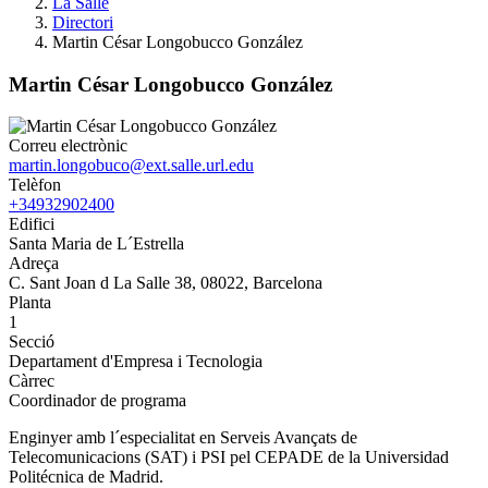
La Salle
Directori
Martin César Longobucco González
Martin César Longobucco González
Correu electrònic
martin.longobuco@ext.salle.url.edu
Telèfon
+34932902400
Edifici
Santa Maria de L´Estrella
Adreça
C. Sant Joan d La Salle 38, 08022, Barcelona
Planta
1
Secció
Departament d'Empresa i Tecnologia
Càrrec
Coordinador de programa
Enginyer amb l´especialitat en Serveis Avançats de
Telecomunicacions (SAT) i PSI pel CEPADE de la Universidad
Politécnica de Madrid.