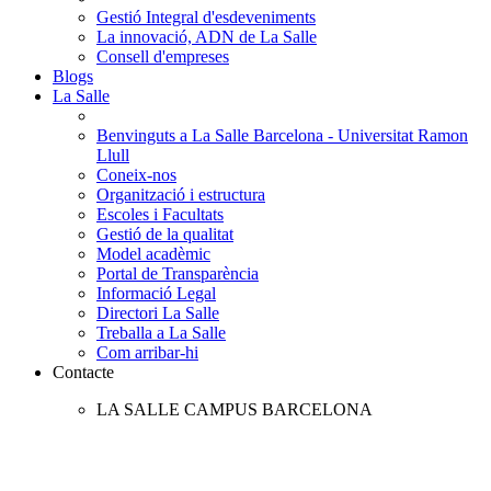
Gestió Integral d'esdeveniments
La innovació, ADN de La Salle
Consell d'empreses
Blogs
La Salle
Benvinguts a La Salle Barcelona - Universitat Ramon
Llull
Coneix-nos
Organització i estructura
Escoles i Facultats
Gestió de la qualitat
Model acadèmic
Portal de Transparència
Informació Legal
Directori La Salle
Treballa a La Salle
Com arribar-hi
Contacte
LA SALLE CAMPUS BARCELONA