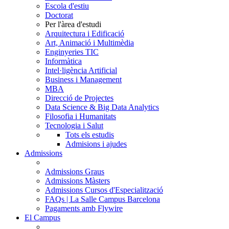
Escola d'estiu
Doctorat
Per l'àrea d'estudi
Arquitectura i Edificació
Art, Animació i Multimèdia
Enginyeries TIC
Informàtica
Intel·ligència Artificial
Business i Management
MBA
Direcció de Projectes
Data Science & Big Data Analytics
Filosofia i Humanitats
Tecnologia i Salut
Tots els estudis
Admisions i ajudes
Admissions
Admissions Graus
Admissions Màsters
Admissions Cursos d'Especialització
FAQs | La Salle Campus Barcelona
Pagaments amb Flywire
El Campus