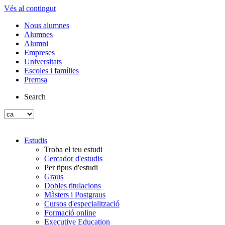
Vés al contingut
Nous alumnes
Alumnes
Alumni
Empreses
Universitats
Escoles i famílies
Premsa
Search
Estudis
Troba el teu estudi
Cercador d'estudis
Per tipus d'estudi
Graus
Dobles titulacions
Màsters i Postgraus
Cursos d'especialització
Formació online
Executive Education