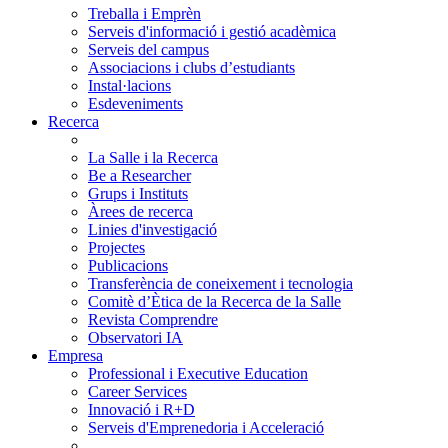
Treballa i Emprèn
Serveis d'informació i gestió acadèmica
Serveis del campus
Associacions i clubs d’estudiants
Instal·lacions
Esdeveniments
Recerca
La Salle i la Recerca
Be a Researcher
Grups i Instituts
Àrees de recerca
Linies d'investigació
Projectes
Publicacions
Transferència de coneixement i tecnologia
Comitè d’Ètica de la Recerca de la Salle
Revista Comprendre
Observatori IA
Empresa
Professional i Executive Education
Career Services
Innovació i R+D
Serveis d'Emprenedoria i Acceleració