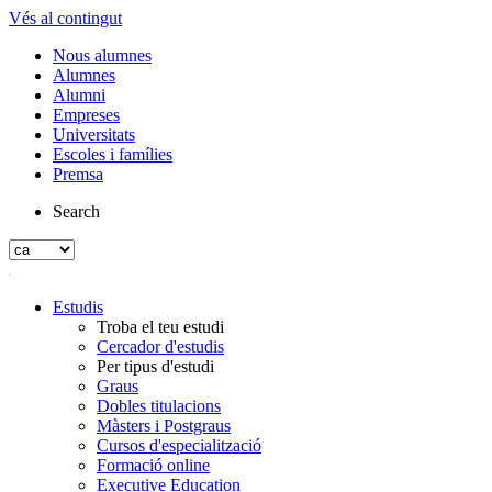
Vés al contingut
Nous alumnes
Alumnes
Alumni
Empreses
Universitats
Escoles i famílies
Premsa
Search
Estudis
Troba el teu estudi
Cercador d'estudis
Per tipus d'estudi
Graus
Dobles titulacions
Màsters i Postgraus
Cursos d'especialització
Formació online
Executive Education