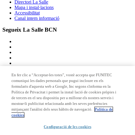
Directori La Salle
Mapa i instal·lacions
Accessibilitat
Canal intern informació
Segueix La Salle BCN
En fer clic a “Acceptar-les totes”, vostè accepta que FUNITEC
comuniqui les dades personals que pugui incloure en els
Membre de
formularis d'aquesta web a Google, Inc segons s'informa en la
Política de Privacitat i permet la instal·lació de cookies pròpies i
de tercers en el seu dispositiu per a millorar els nostres serveis i
mostrar-li publicitat relacionada amb les seves preferències
Acreditacions
mitjançant l'anàlisi dels seus hàbits de navegació.
Política de
cookies
Configuració de les cookies
© 2026 La Salle Campus Barcelona - URL |
Avís legal
|
Política de
privacitat
|
Política de cookies