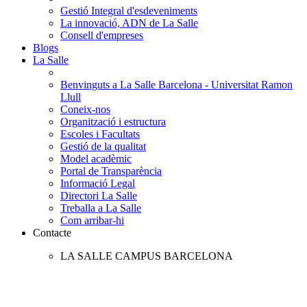
Gestió Integral d'esdeveniments
La innovació, ADN de La Salle
Consell d'empreses
Blogs
La Salle
Benvinguts a La Salle Barcelona - Universitat Ramon
Llull
Coneix-nos
Organització i estructura
Escoles i Facultats
Gestió de la qualitat
Model acadèmic
Portal de Transparència
Informació Legal
Directori La Salle
Treballa a La Salle
Com arribar-hi
Contacte
LA SALLE CAMPUS BARCELONA