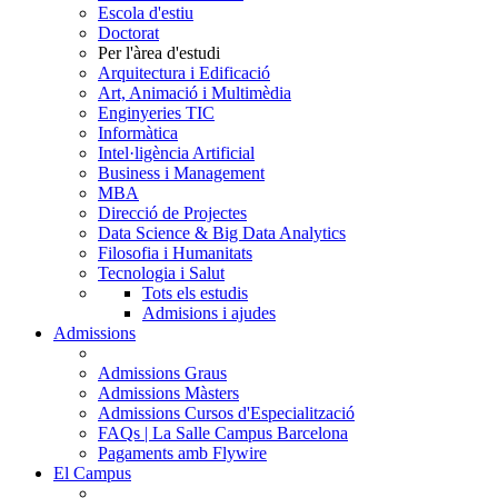
Escola d'estiu
Doctorat
Per l'àrea d'estudi
Arquitectura i Edificació
Art, Animació i Multimèdia
Enginyeries TIC
Informàtica
Intel·ligència Artificial
Business i Management
MBA
Direcció de Projectes
Data Science & Big Data Analytics
Filosofia i Humanitats
Tecnologia i Salut
Tots els estudis
Admisions i ajudes
Admissions
Admissions Graus
Admissions Màsters
Admissions Cursos d'Especialització
FAQs | La Salle Campus Barcelona
Pagaments amb Flywire
El Campus