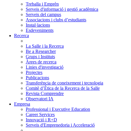
Treballa i Emprèn
Serveis d'informació i gestió acadèmica
Serveis del campus
Associacions i clubs d’estudiants
Instal·lacions
Esdeveniments
Recerca
La Salle i la Recerca
Be a Researcher
Grups i Instituts
Àrees de recerca
Linies d'investigació
Projectes
Publicacions
Transferència de coneixement i tecnologia
Comitè d’Ètica de la Recerca de la Salle
Revista Comprendre
Observatori IA
Empresa
Professional i Executive Education
Career Services
Innovació i R+D
Serveis d'Emprenedoria i Acceleració