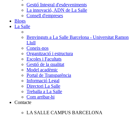
Gestió Integral d'esdeveniments
La innovació, ADN de La Salle
Consell d'empreses
Blogs
La Salle
Benvinguts a La Salle Barcelona - Universitat Ramon
Llull
Coneix-nos
Organització i estructura
Escoles i Facultats
Gestió de la qualitat
Model acadèmic
Portal de Transparència
Informació Legal
Directori La Salle
Treballa a La Salle
Com arribar-hi
Contacte
LA SALLE CAMPUS BARCELONA