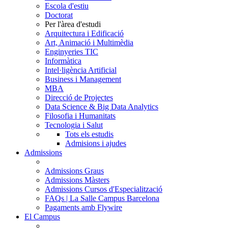
Escola d'estiu
Doctorat
Per l'àrea d'estudi
Arquitectura i Edificació
Art, Animació i Multimèdia
Enginyeries TIC
Informàtica
Intel·ligència Artificial
Business i Management
MBA
Direcció de Projectes
Data Science & Big Data Analytics
Filosofia i Humanitats
Tecnologia i Salut
Tots els estudis
Admisions i ajudes
Admissions
Admissions Graus
Admissions Màsters
Admissions Cursos d'Especialització
FAQs | La Salle Campus Barcelona
Pagaments amb Flywire
El Campus