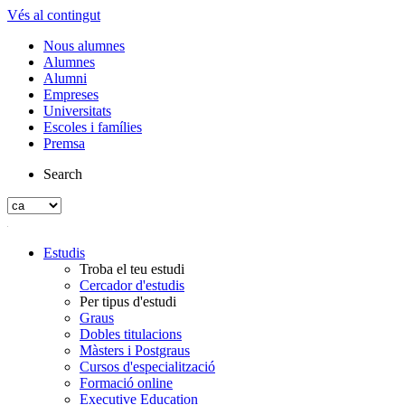
Vés al contingut
Nous alumnes
Alumnes
Alumni
Empreses
Universitats
Escoles i famílies
Premsa
Search
Estudis
Troba el teu estudi
Cercador d'estudis
Per tipus d'estudi
Graus
Dobles titulacions
Màsters i Postgraus
Cursos d'especialització
Formació online
Executive Education