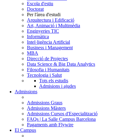
Escola d'estiu
Doctorat
Per l'àrea d'estudi
Arquitectura i Edificació
Art, Animació i Multimèdia
Enginyeries TIC
Informàtica
Intel·ligència Artificial
Business i Management
MBA
Direcció de Projectes
Data Science & Big Data Analytics
Filosofia i Humanitats
Tecnologia i Salut
Tots els estudis
Admisions i ajudes
Admissions
Admissions Graus
Admissions Màsters
Admissions Cursos d'Especialització
FAQs | La Salle Campus Barcelona
Pagaments amb Flywire
El Campus