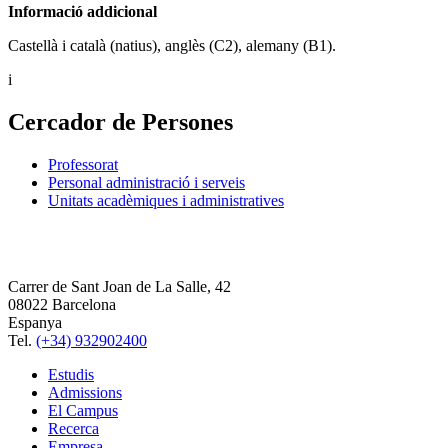
Informació addicional
Castellà i català (natius), anglès (C2), alemany (B1).
i
Cercador de Persones
Professorat
Personal administració i serveis
Unitats acadèmiques i administratives
Carrer de Sant Joan de La Salle, 42
08022 Barcelona
Espanya
Tel.
(+34) 932902400
Estudis
Admissions
El Campus
Recerca
Empresa