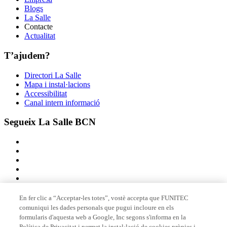
Blogs
La Salle
Contacte
Actualitat
T’ajudem?
Directori La Salle
Mapa i instal·lacions
Accessibilitat
Canal intern informació
Segueix La Salle BCN
En fer clic a “Acceptar-les totes”, vostè accepta que FUNITEC
comuniqui les dades personals que pugui incloure en els
Membre de
formularis d'aquesta web a Google, Inc segons s'informa en la
Política de Privacitat i permet la instal·lació de cookies pròpies i