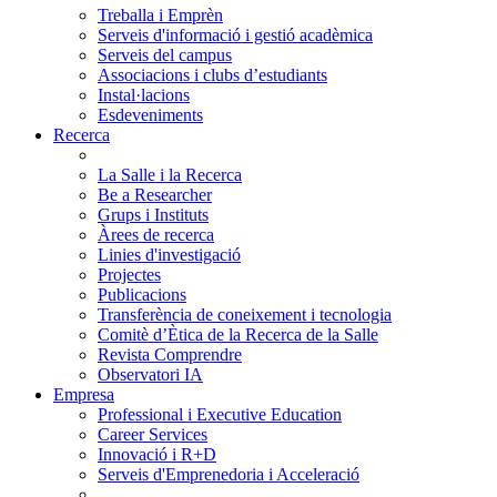
Treballa i Emprèn
Serveis d'informació i gestió acadèmica
Serveis del campus
Associacions i clubs d’estudiants
Instal·lacions
Esdeveniments
Recerca
La Salle i la Recerca
Be a Researcher
Grups i Instituts
Àrees de recerca
Linies d'investigació
Projectes
Publicacions
Transferència de coneixement i tecnologia
Comitè d’Ètica de la Recerca de la Salle
Revista Comprendre
Observatori IA
Empresa
Professional i Executive Education
Career Services
Innovació i R+D
Serveis d'Emprenedoria i Acceleració