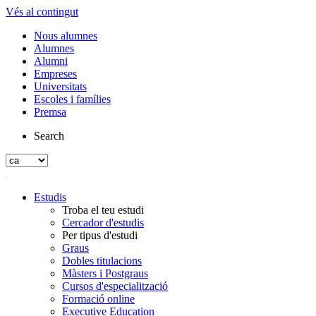
Vés al contingut
Nous alumnes
Alumnes
Alumni
Empreses
Universitats
Escoles i famílies
Premsa
Search
Estudis
Troba el teu estudi
Cercador d'estudis
Per tipus d'estudi
Graus
Dobles titulacions
Màsters i Postgraus
Cursos d'especialització
Formació online
Executive Education