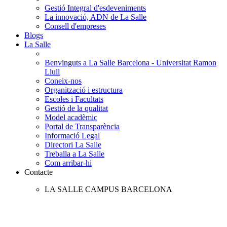
Gestió Integral d'esdeveniments
La innovació, ADN de La Salle
Consell d'empreses
Blogs
La Salle
Benvinguts a La Salle Barcelona - Universitat Ramon
Llull
Coneix-nos
Organització i estructura
Escoles i Facultats
Gestió de la qualitat
Model acadèmic
Portal de Transparència
Informació Legal
Directori La Salle
Treballa a La Salle
Com arribar-hi
Contacte
LA SALLE CAMPUS BARCELONA