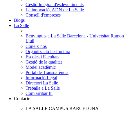
Gestió Integral d'esdeveniments
La innovació, ADN de La Salle
Consell d'empreses
Blogs
La Salle
Benvinguts a La Salle Barcelona - Universitat Ramon
Llull
Coneix-nos
Organització i estructura
Escoles i Facultats
Gestió de la qualitat
Model acadèmic
Portal de Transparència
Informació Legal
Directori La Salle
Treballa a La Salle
Com arribar-hi
Contacte
LA SALLE CAMPUS BARCELONA