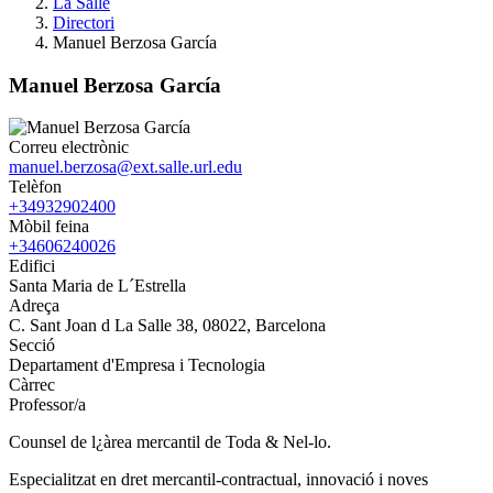
La Salle
Directori
Manuel Berzosa García
Manuel Berzosa García
Correu electrònic
manuel.berzosa@ext.salle.url.edu
Telèfon
+34932902400
Mòbil feina
+34606240026
Edifici
Santa Maria de L´Estrella
Adreça
C. Sant Joan d La Salle 38, 08022, Barcelona
Secció
Departament d'Empresa i Tecnologia
Càrrec
Professor/a
Counsel de l¿àrea mercantil de Toda & Nel-lo.
Especialitzat en dret mercantil-contractual, innovació i noves