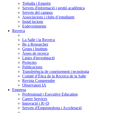
Treballa i Emprèn
Serveis d'informació i gestió acadèmica
Serveis del campus
Associacions i clubs d’estudiants
Instal·lacions
Esdeveniments
Recerca
La Salle i la Recerca
Be a Researcher
Grups i Instituts
Àrees de recerca
Linies d'investigació
Projectes
Publicacions
Transferència de coneixement i tecnologia
Comitè d’Ètica de la Recerca de la Salle
Revista Comprendre
Observatori IA
Empresa
Professional i Executive Education
Career Services
Innovació i R+D
Serveis d'Emprenedoria i Acceleració