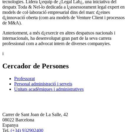
tecnologies. Lidera l¿equip de ¿Legal Lab¿, una iniciativa del
despatx Toda & Nel-lo dedicada a l¿assessorament legal expert en
models de col·laboració empresarial dins del marc d¿eines
d¿innovació oberta (com ara models de Venture Client i processos
de M&A).
Anteriorment, a més d¿exercir en altres despatxos nacionals i
internacionals, ha desenvolupat gran part de la seva carrera
professional com a advocat intern de diverses companyies.
i
Cercador de Persones
Professorat
Personal administració i serveis
Unitats acadèmiques i administratives
Carrer de Sant Joan de La Salle, 42
08022 Barcelona
Espanya
Tel.
(+34) 932902400