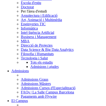
Escola d'estiu
Doctorat
Per l'àrea d'estudi
Arquitectura i Edificació
Art, Animació i Multimèdia
Enginyeries TIC
Informàtica
Intel·ligència Artificial
Business i Management
MBA
Direcció de Projectes
Data Science & Big Data Analytics
Filosofia i Humanitats
Tecnologia i Salut
Tots els estudis
Admisions i ajudes
Admissions
Admissions Graus
Admissions Màsters
Admissions Cursos d'Especialització
FAQs | La Salle Campus Barcelona
Pagaments amb Flywire
El Campus