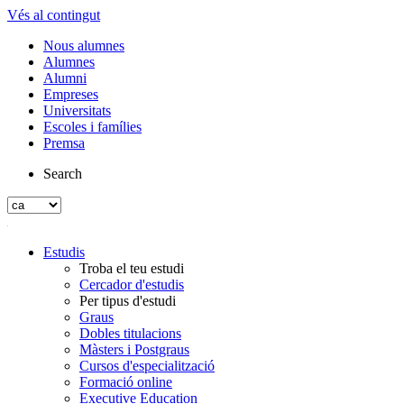
Vés al contingut
Nous alumnes
Alumnes
Alumni
Empreses
Universitats
Escoles i famílies
Premsa
Search
Estudis
Troba el teu estudi
Cercador d'estudis
Per tipus d'estudi
Graus
Dobles titulacions
Màsters i Postgraus
Cursos d'especialització
Formació online
Executive Education