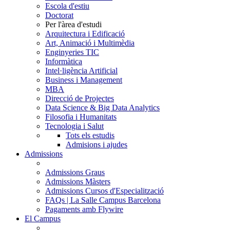
Escola d'estiu
Doctorat
Per l'àrea d'estudi
Arquitectura i Edificació
Art, Animació i Multimèdia
Enginyeries TIC
Informàtica
Intel·ligència Artificial
Business i Management
MBA
Direcció de Projectes
Data Science & Big Data Analytics
Filosofia i Humanitats
Tecnologia i Salut
Tots els estudis
Admisions i ajudes
Admissions
Admissions Graus
Admissions Màsters
Admissions Cursos d'Especialització
FAQs | La Salle Campus Barcelona
Pagaments amb Flywire
El Campus