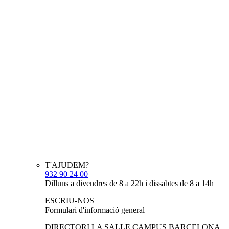
T'AJUDEM?
932 90 24 00
Dilluns a divendres de 8 a 22h i dissabtes de 8 a 14h
ESCRIU-NOS
Formulari d'informació general
DIRECTORI LA SALLE CAMPUS BARCELONA