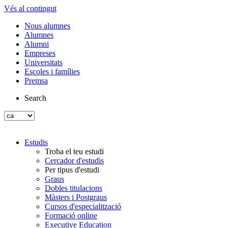
Vés al contingut
Nous alumnes
Alumnes
Alumni
Empreses
Universitats
Escoles i famílies
Premsa
Search
Estudis
Troba el teu estudi
Cercador d'estudis
Per tipus d'estudi
Graus
Dobles titulacions
Màsters i Postgraus
Cursos d'especialització
Formació online
Executive Education