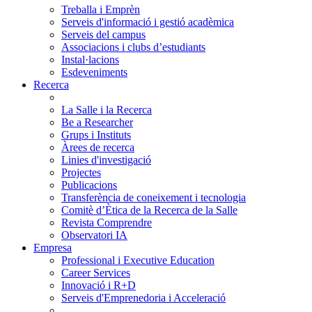
Treballa i Emprèn
Serveis d'informació i gestió acadèmica
Serveis del campus
Associacions i clubs d’estudiants
Instal·lacions
Esdeveniments
Recerca
La Salle i la Recerca
Be a Researcher
Grups i Instituts
Àrees de recerca
Linies d'investigació
Projectes
Publicacions
Transferència de coneixement i tecnologia
Comitè d’Ètica de la Recerca de la Salle
Revista Comprendre
Observatori IA
Empresa
Professional i Executive Education
Career Services
Innovació i R+D
Serveis d'Emprenedoria i Acceleració