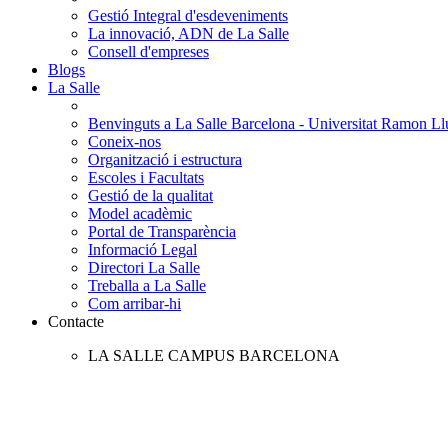
Gestió Integral d'esdeveniments
La innovació, ADN de La Salle
Consell d'empreses
Blogs
La Salle
Benvinguts a La Salle Barcelona - Universitat Ramon Llu
Coneix-nos
Organització i estructura
Escoles i Facultats
Gestió de la qualitat
Model acadèmic
Portal de Transparència
Informació Legal
Directori La Salle
Treballa a La Salle
Com arribar-hi
Contacte
LA SALLE CAMPUS BARCELONA