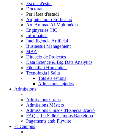
Escola d'estiu
Doctorat
Per l'àrea d'estudi
Arquitectura i Edificació
Art, Animació i Multimèdia
Enginyeries TIC
Informàtica
Intel·ligència Artificial
Business i Management
MBA
Direcció de Projectes
Data Science & Big Data Analytics
Filosofia i Humanitats
Tecnologia i Salut
Tots els estudis
Admisions i ajudes
Admissions
Admissions Graus
Admissions Màsters
Admissions Cursos d'Especialització
FAQs | La Salle Campus Barcelona
Pagaments amb Flywire
El Campus