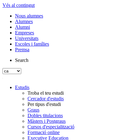
Vés al contingut
Nous alumnes
Alumnes
Alumni
Empreses
Universitats
Escoles i famílies
Premsa
Search
Estudis
Troba el teu estudi
Cercador d'estudis
Per tipus d'estudi
Graus
Dobles titulacions
Màsters i Postgraus
Cursos d'especialització
Formació online
Executive Education