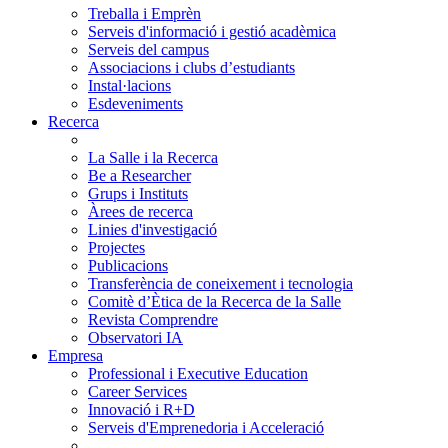
Treballa i Emprèn
Serveis d'informació i gestió acadèmica
Serveis del campus
Associacions i clubs d’estudiants
Instal·lacions
Esdeveniments
Recerca
La Salle i la Recerca
Be a Researcher
Grups i Instituts
Àrees de recerca
Linies d'investigació
Projectes
Publicacions
Transferència de coneixement i tecnologia
Comitè d’Ètica de la Recerca de la Salle
Revista Comprendre
Observatori IA
Empresa
Professional i Executive Education
Career Services
Innovació i R+D
Serveis d'Emprenedoria i Acceleració