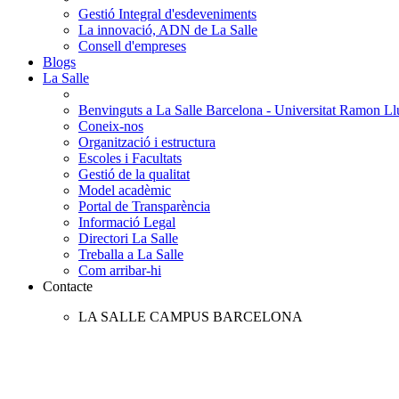
Gestió Integral d'esdeveniments
La innovació, ADN de La Salle
Consell d'empreses
Blogs
La Salle
Benvinguts a La Salle Barcelona - Universitat Ramon Llu
Coneix-nos
Organització i estructura
Escoles i Facultats
Gestió de la qualitat
Model acadèmic
Portal de Transparència
Informació Legal
Directori La Salle
Treballa a La Salle
Com arribar-hi
Contacte
LA SALLE CAMPUS BARCELONA