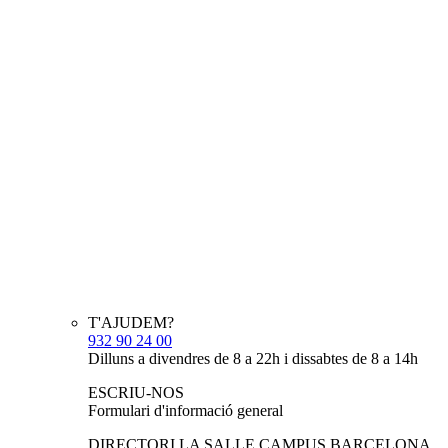
T'AJUDEM?
932 90 24 00
Dilluns a divendres de 8 a 22h i dissabtes de 8 a 14h
ESCRIU-NOS
Formulari d'informació general
DIRECTORI LA SALLE CAMPUS BARCELONA