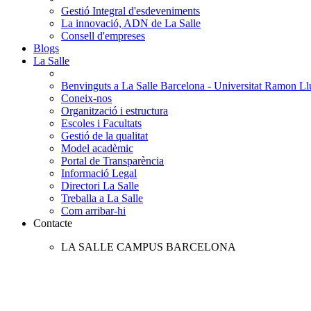
Gestió Integral d'esdeveniments
La innovació, ADN de La Salle
Consell d'empreses
Blogs
La Salle
Benvinguts a La Salle Barcelona - Universitat Ramon Llu
Coneix-nos
Organització i estructura
Escoles i Facultats
Gestió de la qualitat
Model acadèmic
Portal de Transparència
Informació Legal
Directori La Salle
Treballa a La Salle
Com arribar-hi
Contacte
LA SALLE CAMPUS BARCELONA