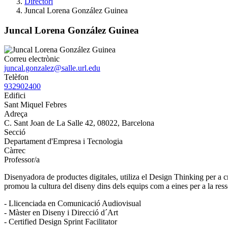
Directori
Juncal Lorena González Guinea
Juncal Lorena González Guinea
Correu electrònic
juncal.gonzalez@salle.url.edu
Telèfon
932902400
Edifici
Sant Miquel Febres
Adreça
C. Sant Joan de La Salle 42, 08022, Barcelona
Secció
Departament d'Empresa i Tecnologia
Càrrec
Professor/a
Disenyadora de productes digitales, utiliza el Design Thinking per a c
promou la cultura del diseny dins dels equips com a eines per a la res
- Llicenciada en Comunicació Audiovisual
- Màster en Diseny i Direcció d´Art
- Certified Design Sprint Facilitator