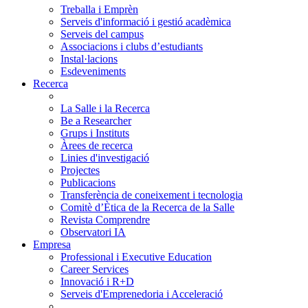
Treballa i Emprèn
Serveis d'informació i gestió acadèmica
Serveis del campus
Associacions i clubs d’estudiants
Instal·lacions
Esdeveniments
Recerca
La Salle i la Recerca
Be a Researcher
Grups i Instituts
Àrees de recerca
Linies d'investigació
Projectes
Publicacions
Transferència de coneixement i tecnologia
Comitè d’Ètica de la Recerca de la Salle
Revista Comprendre
Observatori IA
Empresa
Professional i Executive Education
Career Services
Innovació i R+D
Serveis d'Emprenedoria i Acceleració