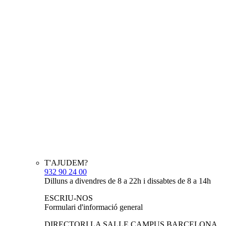
T'AJUDEM?
932 90 24 00
Dilluns a divendres de 8 a 22h i dissabtes de 8 a 14h
ESCRIU-NOS
Formulari d'informació general
DIRECTORI LA SALLE CAMPUS BARCELONA