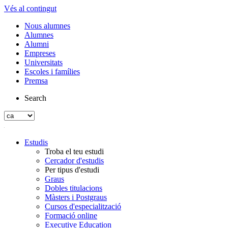
Vés al contingut
Nous alumnes
Alumnes
Alumni
Empreses
Universitats
Escoles i famílies
Premsa
Search
Estudis
Troba el teu estudi
Cercador d'estudis
Per tipus d'estudi
Graus
Dobles titulacions
Màsters i Postgraus
Cursos d'especialització
Formació online
Executive Education