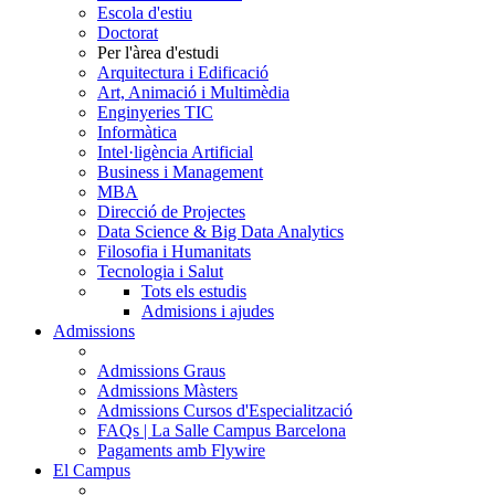
Escola d'estiu
Doctorat
Per l'àrea d'estudi
Arquitectura i Edificació
Art, Animació i Multimèdia
Enginyeries TIC
Informàtica
Intel·ligència Artificial
Business i Management
MBA
Direcció de Projectes
Data Science & Big Data Analytics
Filosofia i Humanitats
Tecnologia i Salut
Tots els estudis
Admisions i ajudes
Admissions
Admissions Graus
Admissions Màsters
Admissions Cursos d'Especialització
FAQs | La Salle Campus Barcelona
Pagaments amb Flywire
El Campus