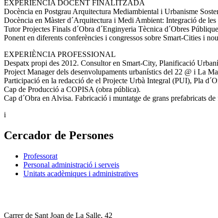
EXPERIÈNCIA DOCENT FINALITZADA
Docència en Postgrau Arquitectura Mediambiental i Urbanisme Sosteni
Docència en Màster d´Arquitectura i Medi Ambient: Integració de les 
Tutor Projectes Finals d´Obra d´Enginyeria Tècnica d´Obres Públiqu
Ponent en diferents conferències i congressos sobre Smart-Cities i no
EXPERIÈNCIA PROFESSIONAL
Despatx propi des 2012. Consultor en Smart-City, Planificació Urbanís
Project Manager dels desenvolupaments urbanístics del 22 @ i La Mari
Participació en la redacció de el Projecte Urbà Integral (PUI), Pla d´
Cap de Producció a COPISA (obra pública).
Cap d´Obra en Alvisa. Fabricació i muntatge de grans prefabricats de
i
Cercador de Persones
Professorat
Personal administració i serveis
Unitats acadèmiques i administratives
Carrer de Sant Joan de La Salle, 42