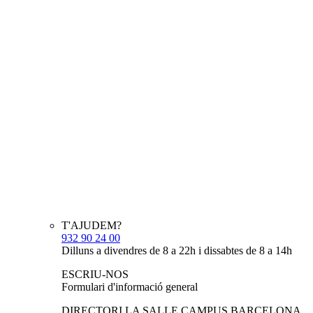
T'AJUDEM?
932 90 24 00
Dilluns a divendres de 8 a 22h i dissabtes de 8 a 14h
ESCRIU-NOS
Formulari d'informació general
DIRECTORI LA SALLE CAMPUS BARCELONA