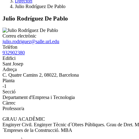
Directori
Julio Rodríguez De Pablo
Julio Rodríguez De Pablo
Correu electrònic
julio.rodriguez@salle.url.edu
Telèfon
932902380
Edifici
Sant Josep
Adreça
C. Quatre Camins 2, 08022, Barcelona
Planta
-1
Secció
Departament d'Empresa i Tecnologia
Càrrec
Professor/a
GRAU ACADÈMIC
Enginyer Civil. Enginyer Tècnic d´Obres Públiques. Grau de Dret. Me
´Empreses de la Construcció. MBA