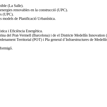
ble (La Salle).
energies renovables en la construcció (UPC).
es (UPC).
us models de Planificació Urbanística.
tica i Eficiència Energètica.
na del Prat-Vermell (Barcelona) i de el Districte Medellín Innovation
Ordenament Territorial (POT) i Pla general d´Infraestructures de Medell
 formigó.