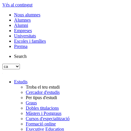
Vés al contingut
Nous alumnes
Alumnes
Alumni
Empreses
Universitats
Escoles i famílies
Premsa
Search
Estudis
Troba el teu estudi
Cercador d'estudis
Per tipus d'estudi
Graus
Dobles titulacions
Màsters i Postgraus
Cursos d'especialització
Formació online
Executive Education