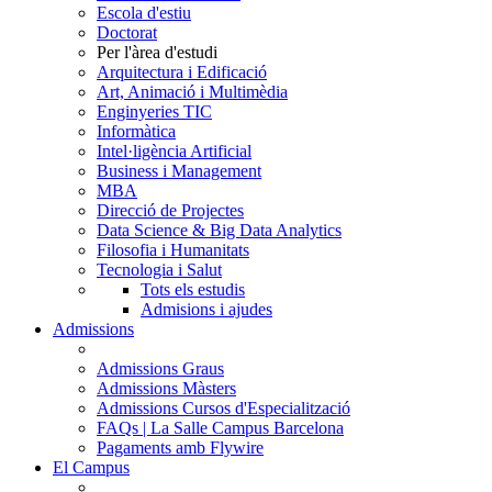
Escola d'estiu
Doctorat
Per l'àrea d'estudi
Arquitectura i Edificació
Art, Animació i Multimèdia
Enginyeries TIC
Informàtica
Intel·ligència Artificial
Business i Management
MBA
Direcció de Projectes
Data Science & Big Data Analytics
Filosofia i Humanitats
Tecnologia i Salut
Tots els estudis
Admisions i ajudes
Admissions
Admissions Graus
Admissions Màsters
Admissions Cursos d'Especialització
FAQs | La Salle Campus Barcelona
Pagaments amb Flywire
El Campus