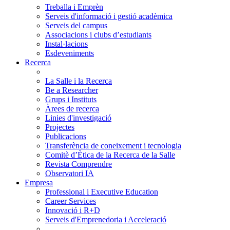
Treballa i Emprèn
Serveis d'informació i gestió acadèmica
Serveis del campus
Associacions i clubs d’estudiants
Instal·lacions
Esdeveniments
Recerca
La Salle i la Recerca
Be a Researcher
Grups i Instituts
Àrees de recerca
Linies d'investigació
Projectes
Publicacions
Transferència de coneixement i tecnologia
Comitè d’Ètica de la Recerca de la Salle
Revista Comprendre
Observatori IA
Empresa
Professional i Executive Education
Career Services
Innovació i R+D
Serveis d'Emprenedoria i Acceleració