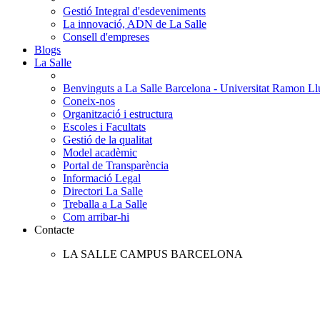
Gestió Integral d'esdeveniments
La innovació, ADN de La Salle
Consell d'empreses
Blogs
La Salle
Benvinguts a La Salle Barcelona - Universitat Ramon Llu
Coneix-nos
Organització i estructura
Escoles i Facultats
Gestió de la qualitat
Model acadèmic
Portal de Transparència
Informació Legal
Directori La Salle
Treballa a La Salle
Com arribar-hi
Contacte
LA SALLE CAMPUS BARCELONA