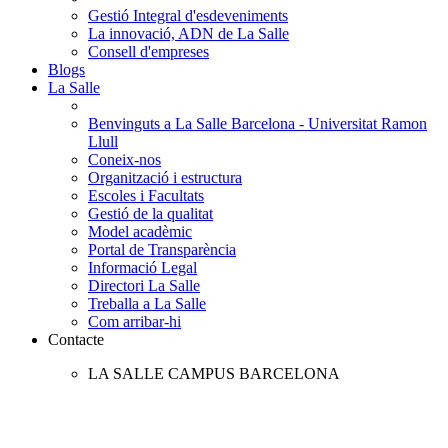
Gestió Integral d'esdeveniments
La innovació, ADN de La Salle
Consell d'empreses
Blogs
La Salle
Benvinguts a La Salle Barcelona - Universitat Ramon
Llull
Coneix-nos
Organització i estructura
Escoles i Facultats
Gestió de la qualitat
Model acadèmic
Portal de Transparència
Informació Legal
Directori La Salle
Treballa a La Salle
Com arribar-hi
Contacte
LA SALLE CAMPUS BARCELONA