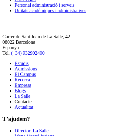
Personal administració i serveis
Unitats acadèmiques i administratives
Carrer de Sant Joan de La Salle, 42
08022 Barcelona
Espanya
Tel.
(+34) 932902400
Estudis
Admissions
El Campus
Recerca
Empresa
Blogs
La Salle
Contacte
Actualitat
T’ajudem?
Directori La Salle