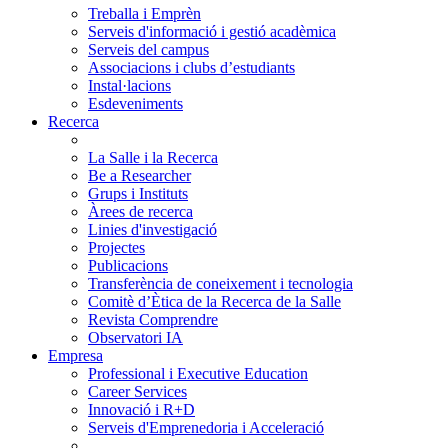
Treballa i Emprèn
Serveis d'informació i gestió acadèmica
Serveis del campus
Associacions i clubs d’estudiants
Instal·lacions
Esdeveniments
Recerca
La Salle i la Recerca
Be a Researcher
Grups i Instituts
Àrees de recerca
Linies d'investigació
Projectes
Publicacions
Transferència de coneixement i tecnologia
Comitè d’Ètica de la Recerca de la Salle
Revista Comprendre
Observatori IA
Empresa
Professional i Executive Education
Career Services
Innovació i R+D
Serveis d'Emprenedoria i Acceleració