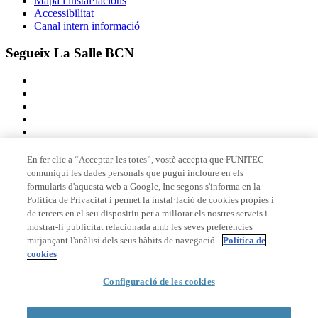
Mapa i instal·lacions
Accessibilitat
Canal intern informació
Segueix La Salle BCN
En fer clic a “Acceptar-les totes”, vostè accepta que FUNITEC
comuniqui les dades personals que pugui incloure en els
Membre de
formularis d'aquesta web a Google, Inc segons s'informa en la
Política de Privacitat i permet la instal·lació de cookies pròpies i
de tercers en el seu dispositiu per a millorar els nostres serveis i
mostrar-li publicitat relacionada amb les seves preferències
Acreditacions
mitjançant l'anàlisi dels seus hàbits de navegació.
Política de
cookies
Configuració de les cookies
© 2026 La Salle Campus Barcelona - URL |
Avís legal
|
Política de
privacitat
|
Política de cookies