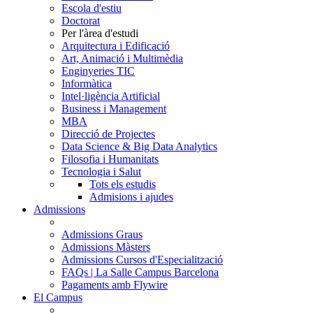
Escola d'estiu
Doctorat
Per l'àrea d'estudi
Arquitectura i Edificació
Art, Animació i Multimèdia
Enginyeries TIC
Informàtica
Intel·ligència Artificial
Business i Management
MBA
Direcció de Projectes
Data Science & Big Data Analytics
Filosofia i Humanitats
Tecnologia i Salut
Tots els estudis
Admisions i ajudes
Admissions
Admissions Graus
Admissions Màsters
Admissions Cursos d'Especialització
FAQs | La Salle Campus Barcelona
Pagaments amb Flywire
El Campus