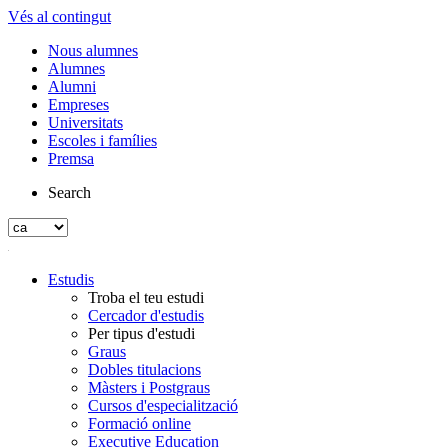
Vés al contingut
Nous alumnes
Alumnes
Alumni
Empreses
Universitats
Escoles i famílies
Premsa
Search
Estudis
Troba el teu estudi
Cercador d'estudis
Per tipus d'estudi
Graus
Dobles titulacions
Màsters i Postgraus
Cursos d'especialització
Formació online
Executive Education