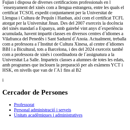
Fujian i disposa de diverses certificacions professionals en l
´ensenyament del xinès com a llengua estrangera, entre les quals el
certificat TCSOL expedit conjuntament per la Universitat de
Llengua i Cultura de Pequín i Hanban, així com el certificat TCFL
atorgat per la Universitat Jinan. Des del 2007 exerceix la docència
del xinès mandarí a Espanya, amb gairebé vint anys d´experiència
acumulada, havent impartit classes en diversos centres d´idiomes a
Vilafranca del Penedès i Sant Sadurní d´Anoia. Actualment, treballa
com a professora a l´Institut de Cultura Xinesa, al centre d´idiomes
BBI i a Bicultural, tots a Barcelona, i des del 2024 exerceix també
com a professora de xinès i coordinadora de l´assignatura a la
Universitat La Salle. Imparteix classes a alumnes de totes les edats,
amb programes que inclouen la preparació per als exàmens YCT i
HSK, en nivells que van de l´A1 fins al B2
i
Cercador de Persones
Professorat
Personal administració i serveis
Unitats acadèmiques i administratives