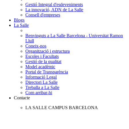
Gestió Integral d'esdeveniments
La innovació, ADN de La Salle
Consell d'empreses
Blogs
La Salle
Benvinguts a La Salle Barcelona - Universitat Ramon
Llull
Coneix-nos
Organització i estructura
Escoles i Facultats
Gestió de la qualitat
Model acadèmic
Portal de Transparència
Informació Legal
Directori La Salle
Treballa a La Salle
Com arribar-hi
Contacte
LA SALLE CAMPUS BARCELONA