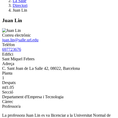
La Salle
Directori
Juan Lin
Juan Lin
Correu electrònic
juan.lin@salle.url.edu
Telèfon
697723676
Edifici
Sant Miquel Febres
Adreça
C. Sant Joan de La Salle 42, 08022, Barcelona
Planta
1
Despatx
mf1.05
Secció
Departament d'Empresa i Tecnologia
Càrrec
Professor/a
La professora Juan Lin es va llicenciar a la Universitat Normal de