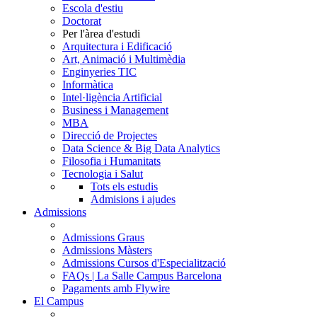
Escola d'estiu
Doctorat
Per l'àrea d'estudi
Arquitectura i Edificació
Art, Animació i Multimèdia
Enginyeries TIC
Informàtica
Intel·ligència Artificial
Business i Management
MBA
Direcció de Projectes
Data Science & Big Data Analytics
Filosofia i Humanitats
Tecnologia i Salut
Tots els estudis
Admisions i ajudes
Admissions
Admissions Graus
Admissions Màsters
Admissions Cursos d'Especialització
FAQs | La Salle Campus Barcelona
Pagaments amb Flywire
El Campus