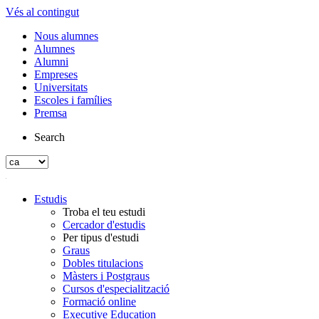
Vés al contingut
Nous alumnes
Alumnes
Alumni
Empreses
Universitats
Escoles i famílies
Premsa
Search
Estudis
Troba el teu estudi
Cercador d'estudis
Per tipus d'estudi
Graus
Dobles titulacions
Màsters i Postgraus
Cursos d'especialització
Formació online
Executive Education