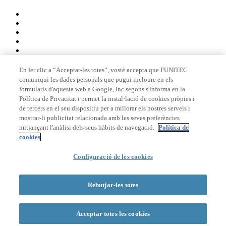
En fer clic a “Acceptar-les totes”, vostè accepta que FUNITEC
comuniqui les dades personals que pugui incloure en els
Membre de
formularis d'aquesta web a Google, Inc segons s'informa en la
Política de Privacitat i permet la instal·lació de cookies pròpies i
de tercers en el seu dispositiu per a millorar els nostres serveis i
mostrar-li publicitat relacionada amb les seves preferències
Acreditacions
mitjançant l'anàlisi dels seus hàbits de navegació.
Política de
cookies
Configuració de les cookies
© 2026 La Salle Campus Barcelona - URL |
Avís legal
|
Política de
privacitat
|
Política de cookies
Rebutjar-les totes
Formulari de cerca
Acceptar totes les cookies