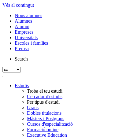
Vés al contingut
Nous alumnes
Alumnes
Alumni
Empreses
Universitats
Escoles i famílies
Premsa
Search
Estudis
Troba el teu estudi
Cercador d'estudis
Per tipus d'estudi
Graus
Dobles titulacions
Màsters i Postgraus
Cursos d'especialització
Formació online
Executive Education