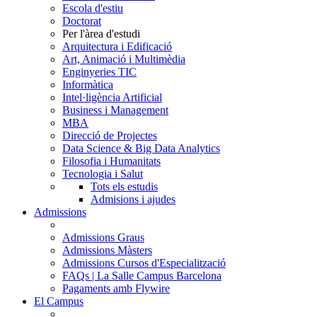
Escola d'estiu
Doctorat
Per l'àrea d'estudi
Arquitectura i Edificació
Art, Animació i Multimèdia
Enginyeries TIC
Informàtica
Intel·ligència Artificial
Business i Management
MBA
Direcció de Projectes
Data Science & Big Data Analytics
Filosofia i Humanitats
Tecnologia i Salut
Tots els estudis
Admisions i ajudes
Admissions
Admissions Graus
Admissions Màsters
Admissions Cursos d'Especialització
FAQs | La Salle Campus Barcelona
Pagaments amb Flywire
El Campus