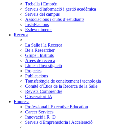
Treballa i Emprèn
Serveis d'informació i gestió acadèmica
Serveis del campus
Associacions i clubs d’estudiants
Instal·lacions
Esdeveniments
Recerca
La Salle i la Recerca
Be a Researcher
Grups i Instituts
Àrees de recerca
Linies d'investigació
Projectes
Publicacions
Transferència de coneixement i tecnologia
Comitè d’Ètica de la Recerca de la Salle
Revista Comprendre
Observatori IA
Empresa
Professional i Executive Education
Career Services
Innovació i R+D
Serveis d'Emprenedoria i Acceleració