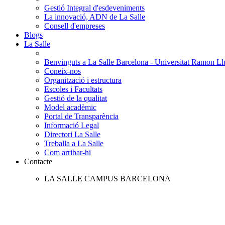
Gestió Integral d'esdeveniments
La innovació, ADN de La Salle
Consell d'empreses
Blogs
La Salle
Benvinguts a La Salle Barcelona - Universitat Ramon Llu
Coneix-nos
Organització i estructura
Escoles i Facultats
Gestió de la qualitat
Model acadèmic
Portal de Transparència
Informació Legal
Directori La Salle
Treballa a La Salle
Com arribar-hi
Contacte
LA SALLE CAMPUS BARCELONA