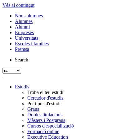
Vés al contingut
Nous alumnes
Alumnes
Alumni
Empreses
Universitats
Escoles i famílies
Premsa
Search
Estudis
Troba el teu estudi
Cercador d'estudis
Per tipus d'estudi
Graus
Dobles titulacions
Màsters i Postgraus
Cursos d'especialització
Formació online
Executive Education