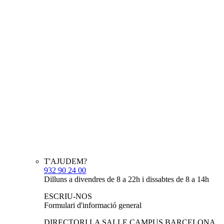
T'AJUDEM?
932 90 24 00
Dilluns a divendres de 8 a 22h i dissabtes de 8 a 14h
ESCRIU-NOS
Formulari d'informació general
DIRECTORI LA SALLE CAMPUS BARCELONA