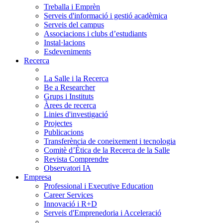
Treballa i Emprèn
Serveis d'informació i gestió acadèmica
Serveis del campus
Associacions i clubs d’estudiants
Instal·lacions
Esdeveniments
Recerca
La Salle i la Recerca
Be a Researcher
Grups i Instituts
Àrees de recerca
Linies d'investigació
Projectes
Publicacions
Transferència de coneixement i tecnologia
Comitè d’Ètica de la Recerca de la Salle
Revista Comprendre
Observatori IA
Empresa
Professional i Executive Education
Career Services
Innovació i R+D
Serveis d'Emprenedoria i Acceleració