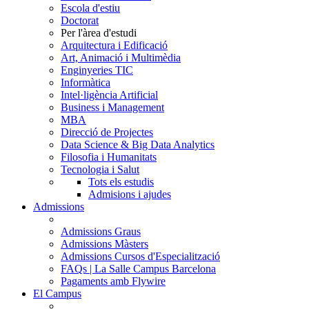
Escola d'estiu
Doctorat
Per l'àrea d'estudi
Arquitectura i Edificació
Art, Animació i Multimèdia
Enginyeries TIC
Informàtica
Intel·ligència Artificial
Business i Management
MBA
Direcció de Projectes
Data Science & Big Data Analytics
Filosofia i Humanitats
Tecnologia i Salut
Tots els estudis
Admisions i ajudes
Admissions
Admissions Graus
Admissions Màsters
Admissions Cursos d'Especialització
FAQs | La Salle Campus Barcelona
Pagaments amb Flywire
El Campus