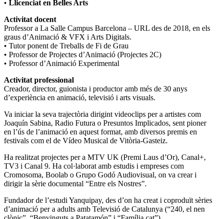
•
Llicenciat en Belles Arts
Activitat docent
Professor a La Salle Campus Barcelona – URL des de 2018, en els
graus d’Animació & VFX i Arts Digitals.
• Tutor ponent de Treballs de Fi de Grau
• Professor de Projectes d’Animació (Projectes 2C)
• Professor d’Animació Experimental
Activitat professional
Creador, director, guionista i productor amb més de 30 anys
d’experiència en animació, televisió i arts visuals.
Va iniciar la seva trajectòria dirigint videoclips per a artistes com
Joaquín Sabina, Radio Futura o Presuntos Implicados, sent pioner
en l’ús de l’animació en aquest format, amb diversos premis en
festivals com el de Vídeo Musical de Vitòria-Gasteiz.
Ha realitzat projectes per a MTV UK (Premi Laus d’Or), Canal+,
TV3 i Canal 9. Ha col·laborat amb estudis i empreses com
Cromosoma, Boolab o Grupo Godó Audiovisual, on va crear i
dirigir la sèrie documental “Entre els Nostres”.
Fundador de l’estudi Yanquipay, des d’on ha creat i coproduït sèries
d’animació per a adults amb Televisió de Catalunya (“240, el nen
clònic”, “Benvinguts a Patatamón” i “Família.cat”).