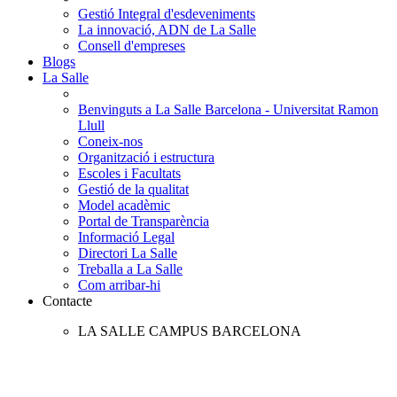
Gestió Integral d'esdeveniments
La innovació, ADN de La Salle
Consell d'empreses
Blogs
La Salle
Benvinguts a La Salle Barcelona - Universitat Ramon
Llull
Coneix-nos
Organització i estructura
Escoles i Facultats
Gestió de la qualitat
Model acadèmic
Portal de Transparència
Informació Legal
Directori La Salle
Treballa a La Salle
Com arribar-hi
Contacte
LA SALLE CAMPUS BARCELONA