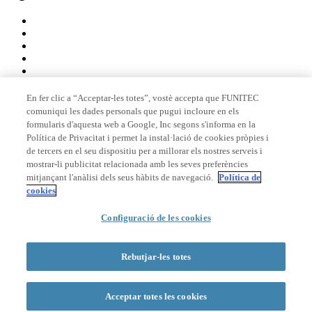
En fer clic a “Acceptar-les totes”, vostè accepta que FUNITEC
comuniqui les dades personals que pugui incloure en els
Membre de
formularis d'aquesta web a Google, Inc segons s'informa en la
Política de Privacitat i permet la instal·lació de cookies pròpies i
de tercers en el seu dispositiu per a millorar els nostres serveis i
mostrar-li publicitat relacionada amb les seves preferències
Acreditacions
mitjançant l'anàlisi dels seus hàbits de navegació.
Política de
cookies
Configuració de les cookies
© 2026 La Salle Campus Barcelona - URL |
Avís legal
|
Política de
privacitat
|
Política de cookies
Rebutjar-les totes
Formulari de cerca
Acceptar totes les cookies