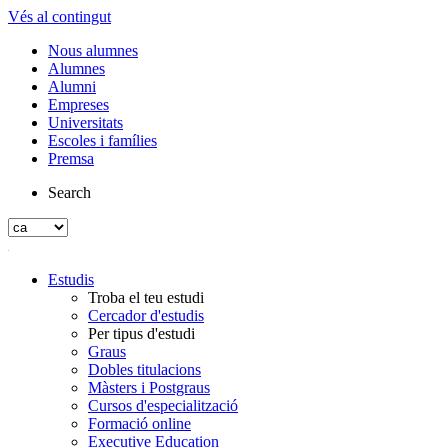
Vés al contingut
Nous alumnes
Alumnes
Alumni
Empreses
Universitats
Escoles i famílies
Premsa
Search
Estudis
Troba el teu estudi
Cercador d'estudis
Per tipus d'estudi
Graus
Dobles titulacions
Màsters i Postgraus
Cursos d'especialització
Formació online
Executive Education