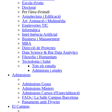
Escola d'estiu
Doctorat
Per l'àrea d'estudi
Arquitectura i Edificació
Art, Animació i Multimèdia
Enginyeries TIC
Informàtica
Intel·ligència Artificial
Business i Management
MBA
Direcció de Projectes
Data Science & Big Data Analytics
Filosofia i Humanitats
Tecnologia i Salut
Tots els estudis
Admisions i ajudes
Admissions
Admissions Graus
Admissions Màsters
Admissions Cursos d'Especialització
FAQs | La Salle Campus Barcelona
Pagaments amb Flywire
El Campus