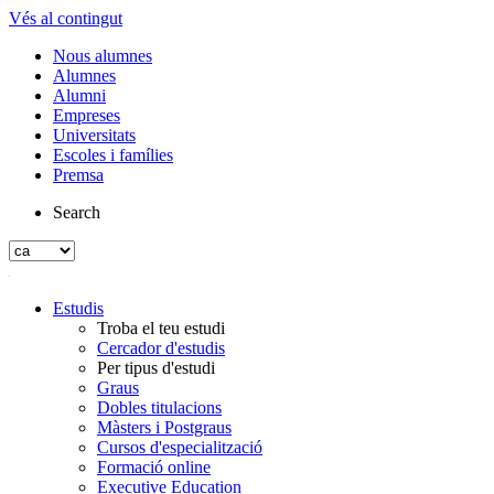
Vés al contingut
Nous alumnes
Alumnes
Alumni
Empreses
Universitats
Escoles i famílies
Premsa
Search
Estudis
Troba el teu estudi
Cercador d'estudis
Per tipus d'estudi
Graus
Dobles titulacions
Màsters i Postgraus
Cursos d'especialització
Formació online
Executive Education