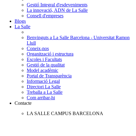
Gestió Integral d'esdeveniments
La innovació, ADN de La Salle
Consell d'empreses
Blogs
La Salle
Benvinguts a La Salle Barcelona - Universitat Ramon
Llull
Coneix-nos
Organització i estructura
Escoles i Facultats
Gestió de la qualitat
Model acadèmic
Portal de Transparència
Informació Legal
Directori La Salle
Treballa a La Salle
Com arribar-hi
Contacte
LA SALLE CAMPUS BARCELONA