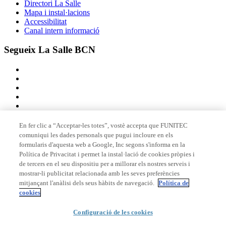
Directori La Salle
Mapa i instal·lacions
Accessibilitat
Canal intern informació
Segueix La Salle BCN
En fer clic a “Acceptar-les totes”, vostè accepta que FUNITEC
comuniqui les dades personals que pugui incloure en els
Membre de
formularis d'aquesta web a Google, Inc segons s'informa en la
Política de Privacitat i permet la instal·lació de cookies pròpies i
de tercers en el seu dispositiu per a millorar els nostres serveis i
mostrar-li publicitat relacionada amb les seves preferències
Acreditacions
mitjançant l'anàlisi dels seus hàbits de navegació.
Política de
cookies
Configuració de les cookies
© 2026 La Salle Campus Barcelona - URL |
Avís legal
|
Política de
privacitat
|
Política de cookies