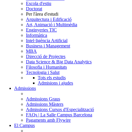
Escola d'estiu
Doctorat
Per l'àrea d'estudi
Arquitectura i Edificació
Art, Animació i Multimèdia
Enginyeries TIC
Informàtica
Intel·ligència Artificial
Business i Management
MBA
Direcció de Projectes
Data Science & Big Data Analytics
Filosofia i Humanitats
Tecnologia i Salut
Tots els estudis
Admisions i ajudes
Admissions
Admissions Graus
Admissions Màsters
Admissions Cursos d'Especialització
FAQs | La Salle Campus Barcelona
Pagaments amb Flywire
El Campus