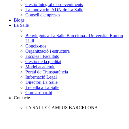
Gestió Integral d'esdeveniments
La innovació, ADN de La Salle
Consell d'empreses
Blogs
La Salle
Benvinguts a La Salle Barcelona - Universitat Ramon
Llull
Coneix-nos
Organització i estructura
Escoles i Facultats
Gestió de la qualitat
Model acadèmic
Portal de Transparència
Informació Legal
Directori La Salle
Treballa a La Salle
Com arribar-hi
Contacte
LA SALLE CAMPUS BARCELONA