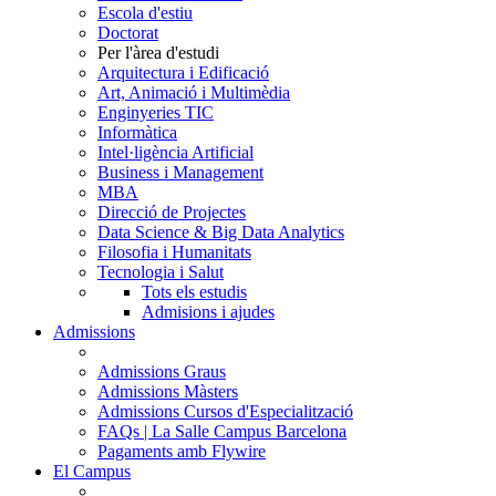
Escola d'estiu
Doctorat
Per l'àrea d'estudi
Arquitectura i Edificació
Art, Animació i Multimèdia
Enginyeries TIC
Informàtica
Intel·ligència Artificial
Business i Management
MBA
Direcció de Projectes
Data Science & Big Data Analytics
Filosofia i Humanitats
Tecnologia i Salut
Tots els estudis
Admisions i ajudes
Admissions
Admissions Graus
Admissions Màsters
Admissions Cursos d'Especialització
FAQs | La Salle Campus Barcelona
Pagaments amb Flywire
El Campus