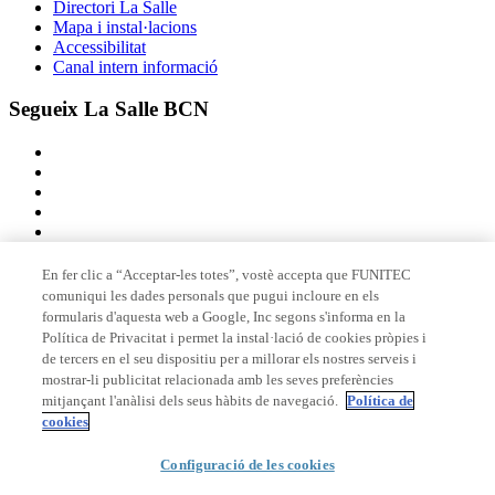
Directori La Salle
Mapa i instal·lacions
Accessibilitat
Canal intern informació
Segueix La Salle BCN
En fer clic a “Acceptar-les totes”, vostè accepta que FUNITEC
comuniqui les dades personals que pugui incloure en els
Membre de
formularis d'aquesta web a Google, Inc segons s'informa en la
Política de Privacitat i permet la instal·lació de cookies pròpies i
de tercers en el seu dispositiu per a millorar els nostres serveis i
mostrar-li publicitat relacionada amb les seves preferències
Acreditacions
mitjançant l'anàlisi dels seus hàbits de navegació.
Política de
cookies
Configuració de les cookies
© 2026 La Salle Campus Barcelona - URL |
Avís legal
|
Política de
privacitat
|
Política de cookies