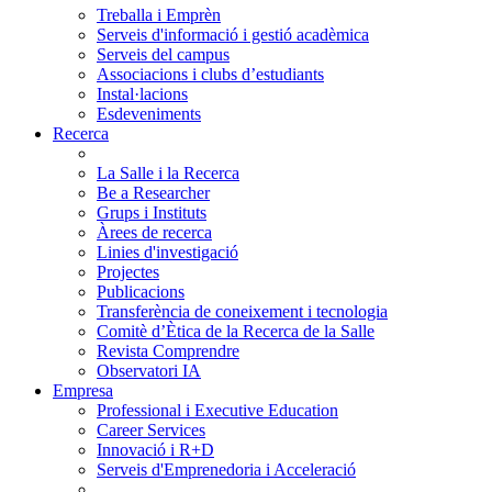
Treballa i Emprèn
Serveis d'informació i gestió acadèmica
Serveis del campus
Associacions i clubs d’estudiants
Instal·lacions
Esdeveniments
Recerca
La Salle i la Recerca
Be a Researcher
Grups i Instituts
Àrees de recerca
Linies d'investigació
Projectes
Publicacions
Transferència de coneixement i tecnologia
Comitè d’Ètica de la Recerca de la Salle
Revista Comprendre
Observatori IA
Empresa
Professional i Executive Education
Career Services
Innovació i R+D
Serveis d'Emprenedoria i Acceleració