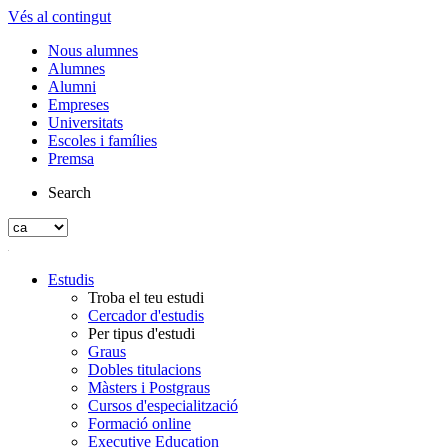
Vés al contingut
Nous alumnes
Alumnes
Alumni
Empreses
Universitats
Escoles i famílies
Premsa
Search
Estudis
Troba el teu estudi
Cercador d'estudis
Per tipus d'estudi
Graus
Dobles titulacions
Màsters i Postgraus
Cursos d'especialització
Formació online
Executive Education