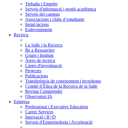
Treballa i Emprèn
Serveis d'informació i gestió acadèmica
Serveis del campus
Associacions i clubs d’estudiants
Instal·lacions
Esdeveniments
Recerca
La Salle i la Recerca
Be a Researcher
Grups i Instituts
Àrees de recerca
Linies d'investigació
Projectes
Publicacions
Transferència de coneixement i tecnologia
Comitè d’Ètica de la Recerca de la Salle
Revista Comprendre
Observatori IA
Empresa
Professional i Executive Education
Career Services
Innovació i R+D
Serveis d'Emprenedoria i Acceleració