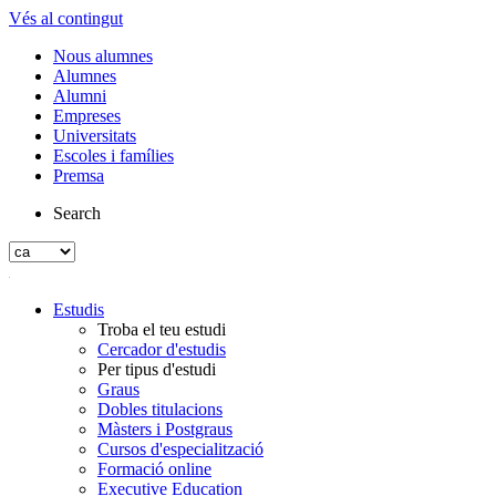
Vés al contingut
Nous alumnes
Alumnes
Alumni
Empreses
Universitats
Escoles i famílies
Premsa
Search
Estudis
Troba el teu estudi
Cercador d'estudis
Per tipus d'estudi
Graus
Dobles titulacions
Màsters i Postgraus
Cursos d'especialització
Formació online
Executive Education