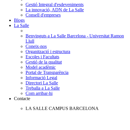
Gestió Integral d'esdeveniments
La innovació, ADN de La Salle
Consell d'empreses
Blogs
La Salle
Benvinguts a La Salle Barcelona - Universitat Ramon
Llull
Coneix-nos
Organització i estructura
Escoles i Facultats
Gestió de la qualitat
Model acadèmic
Portal de Transparència
Informació Legal
Directori La Salle
Treballa a La Salle
Com arribar-hi
Contacte
LA SALLE CAMPUS BARCELONA