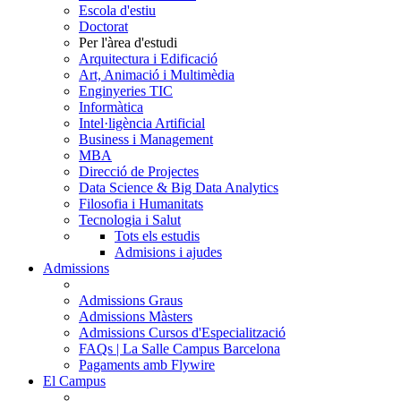
Escola d'estiu
Doctorat
Per l'àrea d'estudi
Arquitectura i Edificació
Art, Animació i Multimèdia
Enginyeries TIC
Informàtica
Intel·ligència Artificial
Business i Management
MBA
Direcció de Projectes
Data Science & Big Data Analytics
Filosofia i Humanitats
Tecnologia i Salut
Tots els estudis
Admisions i ajudes
Admissions
Admissions Graus
Admissions Màsters
Admissions Cursos d'Especialització
FAQs | La Salle Campus Barcelona
Pagaments amb Flywire
El Campus