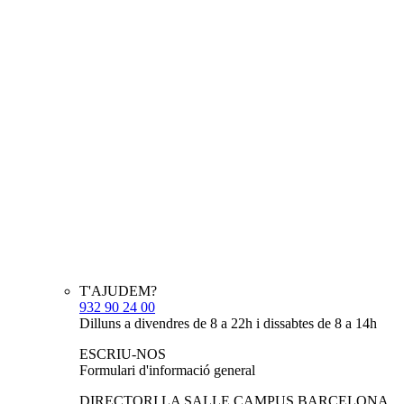
T'AJUDEM?
932 90 24 00
Dilluns a divendres de 8 a 22h i dissabtes de 8 a 14h
ESCRIU-NOS
Formulari d'informació general
DIRECTORI LA SALLE CAMPUS BARCELONA