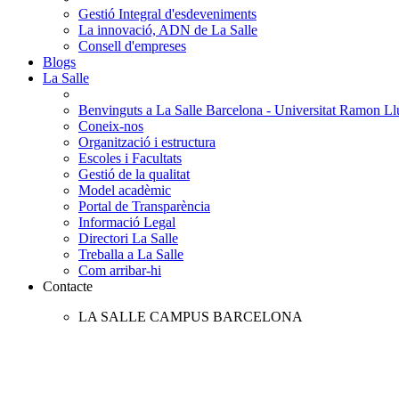
Gestió Integral d'esdeveniments
La innovació, ADN de La Salle
Consell d'empreses
Blogs
La Salle
Benvinguts a La Salle Barcelona - Universitat Ramon Llu
Coneix-nos
Organització i estructura
Escoles i Facultats
Gestió de la qualitat
Model acadèmic
Portal de Transparència
Informació Legal
Directori La Salle
Treballa a La Salle
Com arribar-hi
Contacte
LA SALLE CAMPUS BARCELONA