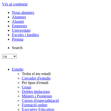
Vés al contingut
Nous alumnes
Alumnes
Alumni
Empreses
Universitats
Escoles i famílies
Premsa
Search
Estudis
Troba el teu estudi
Cercador d'estudis
Per tipus d'estudi
Graus
Dobles titulacions
Màsters i Postgraus
Cursos d'especialització
Formació online
Executive Education