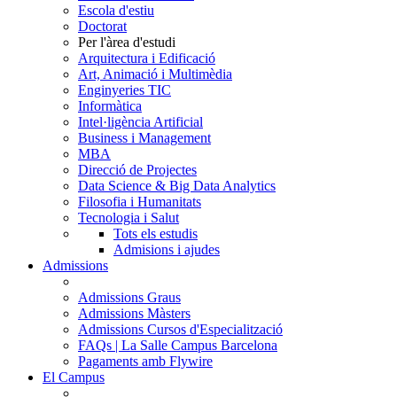
Escola d'estiu
Doctorat
Per l'àrea d'estudi
Arquitectura i Edificació
Art, Animació i Multimèdia
Enginyeries TIC
Informàtica
Intel·ligència Artificial
Business i Management
MBA
Direcció de Projectes
Data Science & Big Data Analytics
Filosofia i Humanitats
Tecnologia i Salut
Tots els estudis
Admisions i ajudes
Admissions
Admissions Graus
Admissions Màsters
Admissions Cursos d'Especialització
FAQs | La Salle Campus Barcelona
Pagaments amb Flywire
El Campus