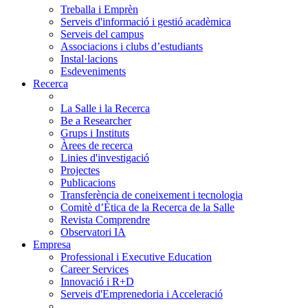
Treballa i Emprèn
Serveis d'informació i gestió acadèmica
Serveis del campus
Associacions i clubs d’estudiants
Instal·lacions
Esdeveniments
Recerca
La Salle i la Recerca
Be a Researcher
Grups i Instituts
Àrees de recerca
Linies d'investigació
Projectes
Publicacions
Transferència de coneixement i tecnologia
Comitè d’Ètica de la Recerca de la Salle
Revista Comprendre
Observatori IA
Empresa
Professional i Executive Education
Career Services
Innovació i R+D
Serveis d'Emprenedoria i Acceleració