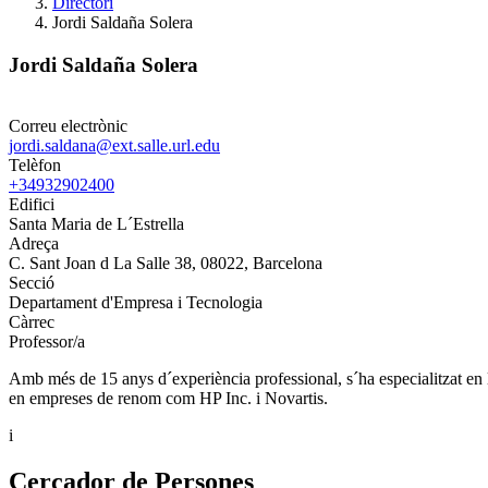
Directori
Jordi Saldaña Solera
Jordi Saldaña Solera
Correu electrònic
jordi.saldana@ext.salle.url.edu
Telèfon
+34932902400
Edifici
Santa Maria de L´Estrella
Adreça
C. Sant Joan d La Salle 38, 08022, Barcelona
Secció
Departament d'Empresa i Tecnologia
Càrrec
Professor/a
Amb més de 15 anys d´experiència professional, s´ha especialitzat en l
en empreses de renom com HP Inc. i Novartis.
i
Cercador de Persones