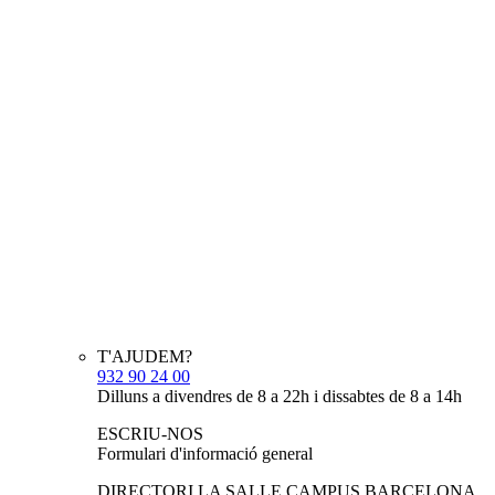
T'AJUDEM?
932 90 24 00
Dilluns a divendres de 8 a 22h i dissabtes de 8 a 14h
ESCRIU-NOS
Formulari d'informació general
DIRECTORI LA SALLE CAMPUS BARCELONA