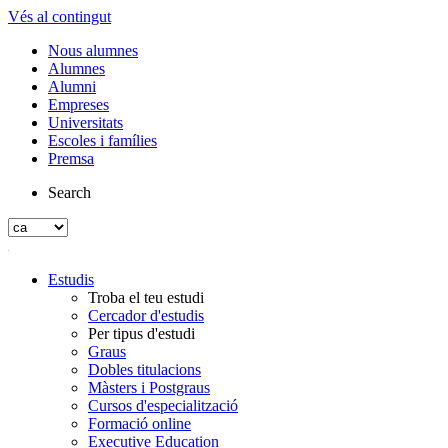
Vés al contingut
Nous alumnes
Alumnes
Alumni
Empreses
Universitats
Escoles i famílies
Premsa
Search
Estudis
Troba el teu estudi
Cercador d'estudis
Per tipus d'estudi
Graus
Dobles titulacions
Màsters i Postgraus
Cursos d'especialització
Formació online
Executive Education