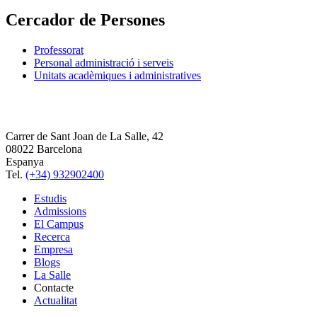
Cercador de Persones
Professorat
Personal administració i serveis
Unitats acadèmiques i administratives
Carrer de Sant Joan de La Salle, 42
08022 Barcelona
Espanya
Tel.
(+34) 932902400
Estudis
Admissions
El Campus
Recerca
Empresa
Blogs
La Salle
Contacte
Actualitat