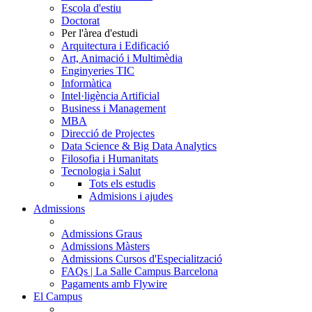
Escola d'estiu
Doctorat
Per l'àrea d'estudi
Arquitectura i Edificació
Art, Animació i Multimèdia
Enginyeries TIC
Informàtica
Intel·ligència Artificial
Business i Management
MBA
Direcció de Projectes
Data Science & Big Data Analytics
Filosofia i Humanitats
Tecnologia i Salut
Tots els estudis
Admisions i ajudes
Admissions
Admissions Graus
Admissions Màsters
Admissions Cursos d'Especialització
FAQs | La Salle Campus Barcelona
Pagaments amb Flywire
El Campus