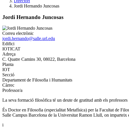
Directori
Jordi Hernando Juncosas
Jordi Hernando Juncosas
Correu electrònic
jordi.hernando@salle.url.edu
Edifici
IOTICAT
Adreça
C. Quatre Camins 30, 08022, Barcelona
Planta
IOT
Secció
Departament de Filosofia i Humanitats
Càrrec
Professor/a
La seva formació filosòfica té un deute de gratitud amb els profess
És Doctor en Filosofia (especialitat Metafísica) per la Facultat de Filo
Salle Campus Barcelona de la Universitat Ramon Llull, on imparteix el
i