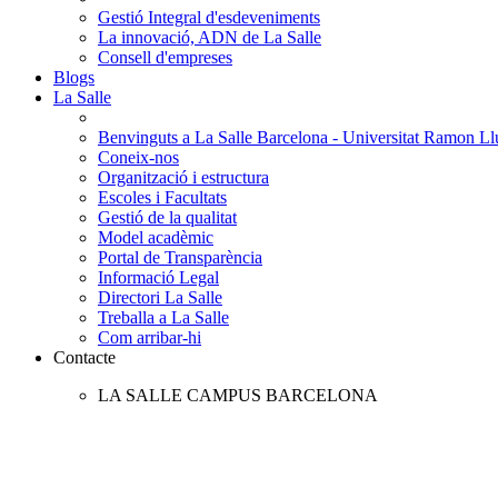
Gestió Integral d'esdeveniments
La innovació, ADN de La Salle
Consell d'empreses
Blogs
La Salle
Benvinguts a La Salle Barcelona - Universitat Ramon Llu
Coneix-nos
Organització i estructura
Escoles i Facultats
Gestió de la qualitat
Model acadèmic
Portal de Transparència
Informació Legal
Directori La Salle
Treballa a La Salle
Com arribar-hi
Contacte
LA SALLE CAMPUS BARCELONA