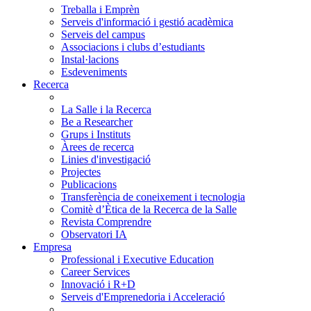
Treballa i Emprèn
Serveis d'informació i gestió acadèmica
Serveis del campus
Associacions i clubs d’estudiants
Instal·lacions
Esdeveniments
Recerca
La Salle i la Recerca
Be a Researcher
Grups i Instituts
Àrees de recerca
Linies d'investigació
Projectes
Publicacions
Transferència de coneixement i tecnologia
Comitè d’Ètica de la Recerca de la Salle
Revista Comprendre
Observatori IA
Empresa
Professional i Executive Education
Career Services
Innovació i R+D
Serveis d'Emprenedoria i Acceleració