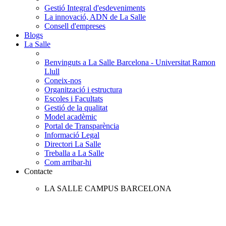
Gestió Integral d'esdeveniments
La innovació, ADN de La Salle
Consell d'empreses
Blogs
La Salle
Benvinguts a La Salle Barcelona - Universitat Ramon
Llull
Coneix-nos
Organització i estructura
Escoles i Facultats
Gestió de la qualitat
Model acadèmic
Portal de Transparència
Informació Legal
Directori La Salle
Treballa a La Salle
Com arribar-hi
Contacte
LA SALLE CAMPUS BARCELONA