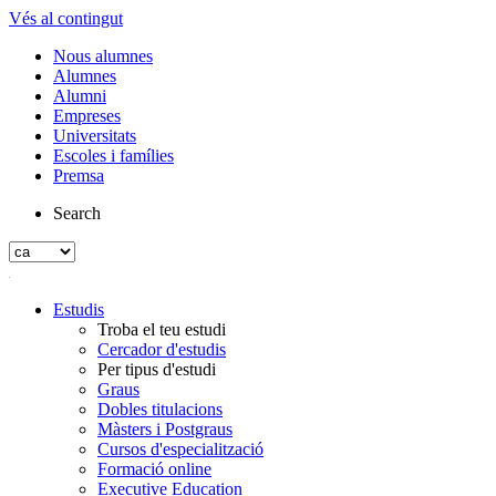
Vés al contingut
Nous alumnes
Alumnes
Alumni
Empreses
Universitats
Escoles i famílies
Premsa
Search
Estudis
Troba el teu estudi
Cercador d'estudis
Per tipus d'estudi
Graus
Dobles titulacions
Màsters i Postgraus
Cursos d'especialització
Formació online
Executive Education