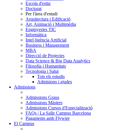
Escola d'estiu
Doctorat
Per l'àrea d'estudi
Arquitectura i Edificació
Art, Animació i Multimèdia
Enginyeries TIC
Informàtica
Intel·ligència Artificial
Business i Management
MBA
Direcció de Projectes
Data Science & Big Data Analytics
Filosofia i Humanitats
Tecnologia i Salut
Tots els estudis
Admisions i ajudes
Admissions
Admissions Graus
Admissions Màsters
Admissions Cursos d'Especialització
FAQs | La Salle Campus Barcelona
Pagaments amb Flywire
El Campus