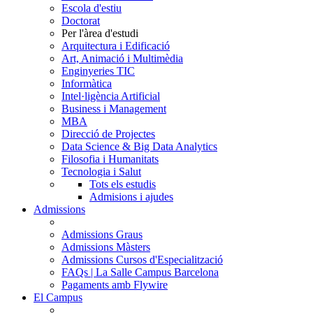
Escola d'estiu
Doctorat
Per l'àrea d'estudi
Arquitectura i Edificació
Art, Animació i Multimèdia
Enginyeries TIC
Informàtica
Intel·ligència Artificial
Business i Management
MBA
Direcció de Projectes
Data Science & Big Data Analytics
Filosofia i Humanitats
Tecnologia i Salut
Tots els estudis
Admisions i ajudes
Admissions
Admissions Graus
Admissions Màsters
Admissions Cursos d'Especialització
FAQs | La Salle Campus Barcelona
Pagaments amb Flywire
El Campus