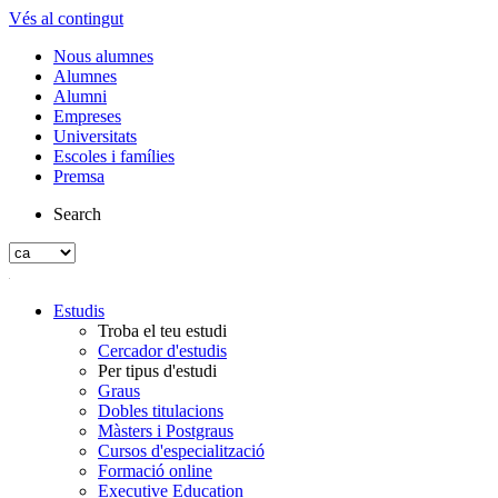
Vés al contingut
Nous alumnes
Alumnes
Alumni
Empreses
Universitats
Escoles i famílies
Premsa
Search
Estudis
Troba el teu estudi
Cercador d'estudis
Per tipus d'estudi
Graus
Dobles titulacions
Màsters i Postgraus
Cursos d'especialització
Formació online
Executive Education