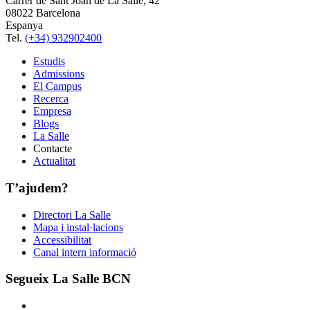
Carrer de Sant Joan de La Salle, 42
08022 Barcelona
Espanya
Tel.
(+34) 932902400
Estudis
Admissions
El Campus
Recerca
Empresa
Blogs
La Salle
Contacte
Actualitat
T’ajudem?
Directori La Salle
Mapa i instal·lacions
Accessibilitat
Canal intern informació
Segueix La Salle BCN