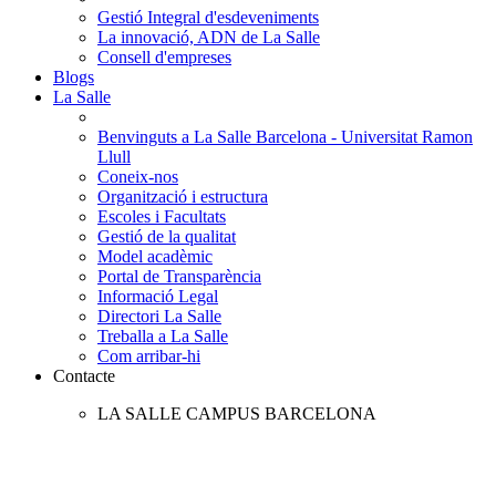
Gestió Integral d'esdeveniments
La innovació, ADN de La Salle
Consell d'empreses
Blogs
La Salle
Benvinguts a La Salle Barcelona - Universitat Ramon
Llull
Coneix-nos
Organització i estructura
Escoles i Facultats
Gestió de la qualitat
Model acadèmic
Portal de Transparència
Informació Legal
Directori La Salle
Treballa a La Salle
Com arribar-hi
Contacte
LA SALLE CAMPUS BARCELONA