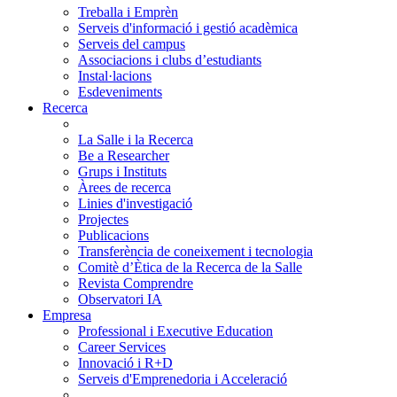
Treballa i Emprèn
Serveis d'informació i gestió acadèmica
Serveis del campus
Associacions i clubs d’estudiants
Instal·lacions
Esdeveniments
Recerca
La Salle i la Recerca
Be a Researcher
Grups i Instituts
Àrees de recerca
Linies d'investigació
Projectes
Publicacions
Transferència de coneixement i tecnologia
Comitè d’Ètica de la Recerca de la Salle
Revista Comprendre
Observatori IA
Empresa
Professional i Executive Education
Career Services
Innovació i R+D
Serveis d'Emprenedoria i Acceleració