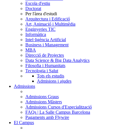
Escola d'estiu
Doctorat
Per l'àrea d'estudi
Arquitectura i Edificació
Art, Animació i Multimèdia
Enginyeries TIC
Informàtica
Intel·ligència Artificial
Business i Management
MBA
Direcció de Projectes
Data Science & Big Data Analytics
Filosofia i Humanitats
Tecnologia i Salut
Tots els estudis
Admisions i ajudes
Admissions
Admissions Graus
Admissions Màsters
Admissions Cursos d'Especialització
FAQs | La Salle Campus Barcelona
Pagaments amb Flywire
El Campus