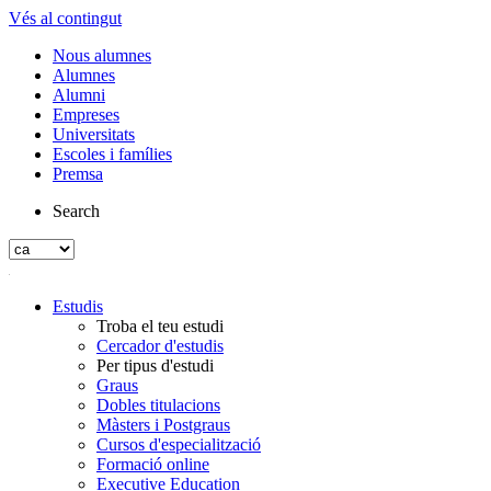
Vés al contingut
Nous alumnes
Alumnes
Alumni
Empreses
Universitats
Escoles i famílies
Premsa
Search
Estudis
Troba el teu estudi
Cercador d'estudis
Per tipus d'estudi
Graus
Dobles titulacions
Màsters i Postgraus
Cursos d'especialització
Formació online
Executive Education