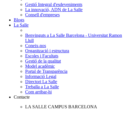
Gestió Integral d'esdeveniments
La innovació, ADN de La Salle
Consell d'empreses
Blogs
La Salle
Benvinguts a La Salle Barcelona - Universitat Ramon
Llull
Coneix-nos
Organització i estructura
Escoles i Facultats
Gestió de la qualitat
Model acadèmic
Portal de Transparència
Informació Legal
Directori La Salle
Treballa a La Salle
Com arribar-hi
Contacte
LA SALLE CAMPUS BARCELONA