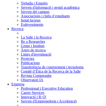
Treballa i Emprèn
Serveis d'informació i gestió acadèmica
Serveis del campus
Associacions i clubs d’estudiants
Instal·lacions
Esdeveniments
Recerca
La Salle i la Recerca
Be a Researcher
Grups i Instituts
Àrees de recerca
Linies d'investigació
Projectes
Publicacions
Transferència de coneixement i tecnologia
Comitè d’Ètica de la Recerca de la Salle
Revista Comprendre
Observatori IA
Empresa
Professional i Executive Education
Career Services
Innovació i R+D
Serveis d'Emprenedoria i Acceleració