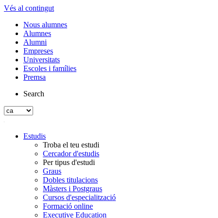
Vés al contingut
Nous alumnes
Alumnes
Alumni
Empreses
Universitats
Escoles i famílies
Premsa
Search
Estudis
Troba el teu estudi
Cercador d'estudis
Per tipus d'estudi
Graus
Dobles titulacions
Màsters i Postgraus
Cursos d'especialització
Formació online
Executive Education