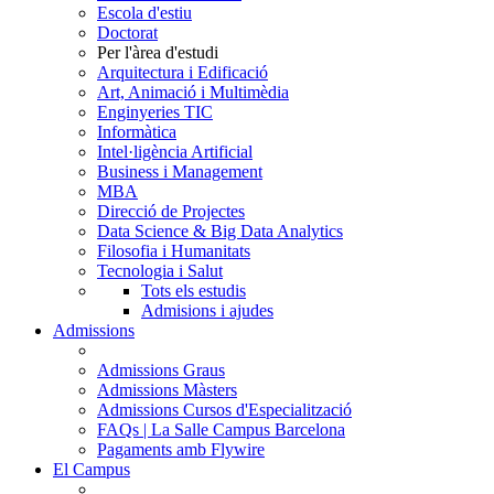
Escola d'estiu
Doctorat
Per l'àrea d'estudi
Arquitectura i Edificació
Art, Animació i Multimèdia
Enginyeries TIC
Informàtica
Intel·ligència Artificial
Business i Management
MBA
Direcció de Projectes
Data Science & Big Data Analytics
Filosofia i Humanitats
Tecnologia i Salut
Tots els estudis
Admisions i ajudes
Admissions
Admissions Graus
Admissions Màsters
Admissions Cursos d'Especialització
FAQs | La Salle Campus Barcelona
Pagaments amb Flywire
El Campus