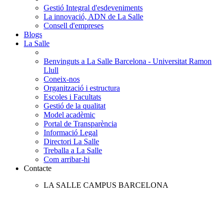
Gestió Integral d'esdeveniments
La innovació, ADN de La Salle
Consell d'empreses
Blogs
La Salle
Benvinguts a La Salle Barcelona - Universitat Ramon
Llull
Coneix-nos
Organització i estructura
Escoles i Facultats
Gestió de la qualitat
Model acadèmic
Portal de Transparència
Informació Legal
Directori La Salle
Treballa a La Salle
Com arribar-hi
Contacte
LA SALLE CAMPUS BARCELONA