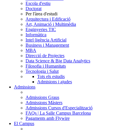
Escola d'estiu
Doctorat
Per l'àrea d'estudi
Arquitectura i Edificació
Art, Animació i Multimèdia
Enginyeries TIC
Informàtica
Intel·ligència Artificial
Business i Management
MBA
Direcció de Projectes
Data Science & Big Data Analytics
Filosofia i Humanitats
Tecnologia i Salut
Tots els estudis
Admisions i ajudes
Admissions
Admissions Graus
Admissions Màsters
Admissions Cursos d'Especialització
FAQs | La Salle Campus Barcelona
Pagaments amb Flywire
El Campus