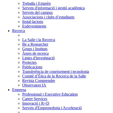
Treballa i Emprèn
Serveis d'informació i gestió acadèmica
Serveis del campus
Associacions i clubs d’estudiants
Instal·lacions
Esdeveniments
Recerca
La Salle i la Recerca
Be a Researcher
Grups i Instituts
Àrees de recerca
Linies d'investigació
Projectes
Publicacions
Transferència de coneixement i tecnologia
Comitè d’Ètica de la Recerca de la Salle
Revista Comprendre
Observatori IA
Empresa
Professional i Executive Education
Career Services
Innovació i R+D
Serveis d'Emprenedoria i Acceleració