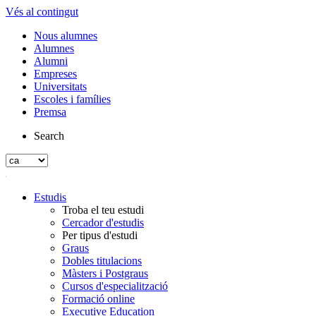
Vés al contingut
Nous alumnes
Alumnes
Alumni
Empreses
Universitats
Escoles i famílies
Premsa
Search
Estudis
Troba el teu estudi
Cercador d'estudis
Per tipus d'estudi
Graus
Dobles titulacions
Màsters i Postgraus
Cursos d'especialització
Formació online
Executive Education