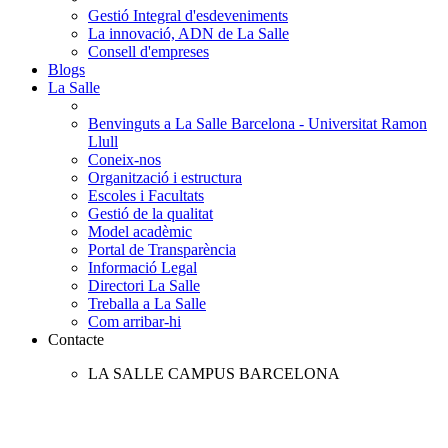
Gestió Integral d'esdeveniments
La innovació, ADN de La Salle
Consell d'empreses
Blogs
La Salle
Benvinguts a La Salle Barcelona - Universitat Ramon
Llull
Coneix-nos
Organització i estructura
Escoles i Facultats
Gestió de la qualitat
Model acadèmic
Portal de Transparència
Informació Legal
Directori La Salle
Treballa a La Salle
Com arribar-hi
Contacte
LA SALLE CAMPUS BARCELONA