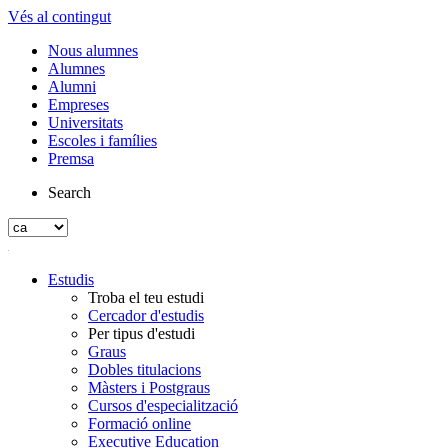
Vés al contingut
Nous alumnes
Alumnes
Alumni
Empreses
Universitats
Escoles i famílies
Premsa
Search
Estudis
Troba el teu estudi
Cercador d'estudis
Per tipus d'estudi
Graus
Dobles titulacions
Màsters i Postgraus
Cursos d'especialització
Formació online
Executive Education