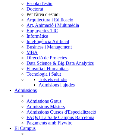
Escola d'estiu
Doctorat
Per l'àrea d'estudi
Arquitectura i Edificació
Art, Animació i Multimèdia
Enginyeries TIC
Informàtica
Intel·ligència Artificial
Business i Management
MBA
Direcció de Projectes
Data Science & Big Data Analytics
Filosofia i Humanitats
Tecnologia i Salut
Tots els estudis
Admisions i ajudes
Admissions
Admissions Graus
Admissions Màsters
Admissions Cursos d'Especialització
FAQs | La Salle Campus Barcelona
Pagaments amb Flywire
El Campus