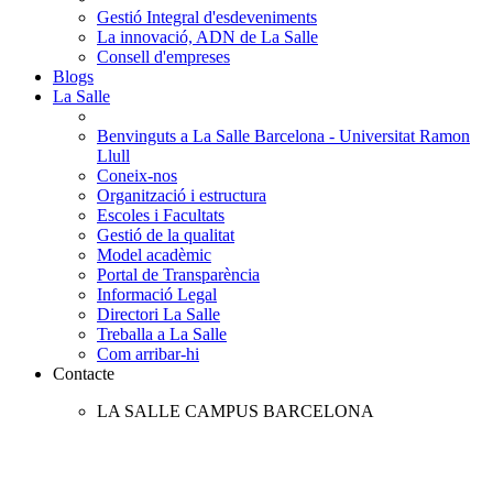
Gestió Integral d'esdeveniments
La innovació, ADN de La Salle
Consell d'empreses
Blogs
La Salle
Benvinguts a La Salle Barcelona - Universitat Ramon
Llull
Coneix-nos
Organització i estructura
Escoles i Facultats
Gestió de la qualitat
Model acadèmic
Portal de Transparència
Informació Legal
Directori La Salle
Treballa a La Salle
Com arribar-hi
Contacte
LA SALLE CAMPUS BARCELONA