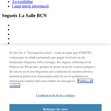
Accessibilitat
Canal intern informació
Segueix La Salle BCN
En fer clic a “Acceptar-les totes”, vostè accepta que FUNITEC
comuniqui les dades personals que pugui incloure en els
Membre de
formularis d'aquesta web a Google, Inc segons s'informa en la
Política de Privacitat i permet la instal·lació de cookies pròpies i
de tercers en el seu dispositiu per a millorar els nostres serveis i
mostrar-li publicitat relacionada amb les seves preferències
Acreditacions
mitjançant l'anàlisi dels seus hàbits de navegació.
Política de
cookies
Configuració de les cookies
© 2026 La Salle Campus Barcelona - URL |
Avís legal
|
Política de
privacitat
|
Política de cookies
Rebutjar-les totes
Formulari de cerca