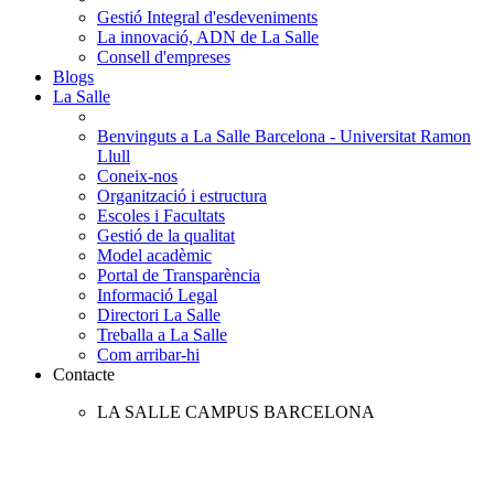
Gestió Integral d'esdeveniments
La innovació, ADN de La Salle
Consell d'empreses
Blogs
La Salle
Benvinguts a La Salle Barcelona - Universitat Ramon
Llull
Coneix-nos
Organització i estructura
Escoles i Facultats
Gestió de la qualitat
Model acadèmic
Portal de Transparència
Informació Legal
Directori La Salle
Treballa a La Salle
Com arribar-hi
Contacte
LA SALLE CAMPUS BARCELONA