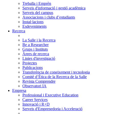
Treballa i Emprèn
Serveis d'informació i gestió acadèmica
Serveis del campus
Associacions i clubs d’estudiants
Instal·lacions
Esdeveniments
Recerca
La Salle i la Recerca
Be a Researcher
Grups i Instituts
Àrees de recerca
Linies d'investigació
Projectes
Publicacions
Transferència de coneixement i tecnologia
Comitè d’Ètica de la Recerca de la Salle
Revista Comprendre
Observatori IA
Empresa
Professional i Executive Education
Career Services
Innovació i R+D
Serveis d'Emprenedoria i Acceleració