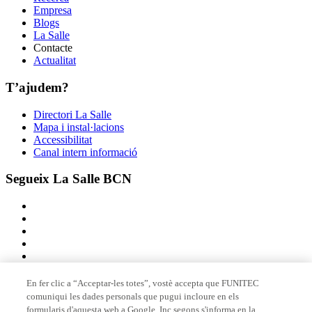
Empresa
Blogs
La Salle
Contacte
Actualitat
T’ajudem?
Directori La Salle
Mapa i instal·lacions
Accessibilitat
Canal intern informació
Segueix La Salle BCN
En fer clic a “Acceptar-les totes”, vostè accepta que FUNITEC
comuniqui les dades personals que pugui incloure en els
Membre de
formularis d'aquesta web a Google, Inc segons s'informa en la