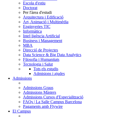
Escola d'estiu
Doctorat
Per l'àrea d'estudi
Arquitectura i Edificació
Art, Animació i Multimèdia
Enginyeries TIC
Informàtica
Intel·ligència Artificial
Business i Management
MBA
Direcció de Projectes
Data Science & Big Data Analytics
Filosofia i Humanitats
Tecnologia i Salut
Tots els estudis
Admisions i ajudes
Admissions
Admissions Graus
Admissions Màsters
Admissions Cursos d'Especialització
FAQs | La Salle Campus Barcelona
Pagaments amb Flywire
El Campus