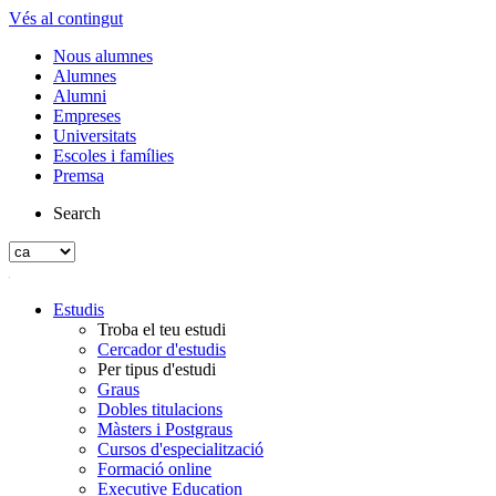
Vés al contingut
Nous alumnes
Alumnes
Alumni
Empreses
Universitats
Escoles i famílies
Premsa
Search
Estudis
Troba el teu estudi
Cercador d'estudis
Per tipus d'estudi
Graus
Dobles titulacions
Màsters i Postgraus
Cursos d'especialització
Formació online
Executive Education