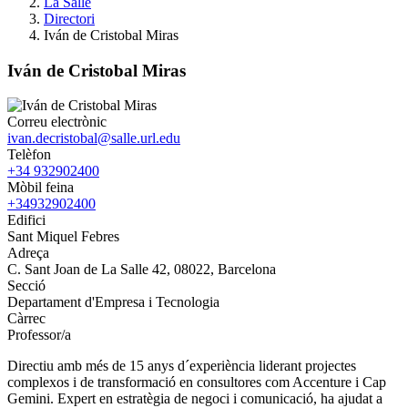
La Salle
Directori
Iván de Cristobal Miras
Iván de Cristobal Miras
Correu electrònic
ivan.decristobal@salle.url.edu
Telèfon
+34 932902400
Mòbil feina
+34932902400
Edifici
Sant Miquel Febres
Adreça
C. Sant Joan de La Salle 42, 08022, Barcelona
Secció
Departament d'Empresa i Tecnologia
Càrrec
Professor/a
Directiu amb més de 15 anys d´experiència liderant projectes
complexos i de transformació en consultores com Accenture i Cap
Gemini. Expert en estratègia de negoci i comunicació, ha ajudat a