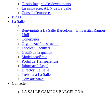
Gestió Integral d'esdeveniments
La innovació, ADN de La Salle
Consell d'empreses
Blogs
La Salle
Benvinguts a La Salle Barcelona - Universitat Ramon
Llull
Coneix-nos
Organització i estructura
Escoles i Facultats
Gestió de la qualitat
Model acadèmic
Portal de Transparència
Informació Legal
Directori La Salle
Treballa a La Salle
Com arribar-hi
Contacte
LA SALLE CAMPUS BARCELONA