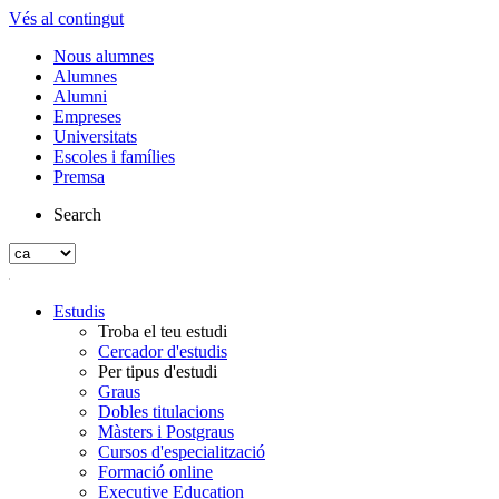
Vés al contingut
Nous alumnes
Alumnes
Alumni
Empreses
Universitats
Escoles i famílies
Premsa
Search
Estudis
Troba el teu estudi
Cercador d'estudis
Per tipus d'estudi
Graus
Dobles titulacions
Màsters i Postgraus
Cursos d'especialització
Formació online
Executive Education