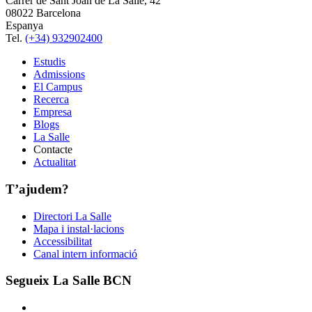
Carrer de Sant Joan de La Salle, 42
08022 Barcelona
Espanya
Tel.
(+34) 932902400
Estudis
Admissions
El Campus
Recerca
Empresa
Blogs
La Salle
Contacte
Actualitat
T’ajudem?
Directori La Salle
Mapa i instal·lacions
Accessibilitat
Canal intern informació
Segueix La Salle BCN