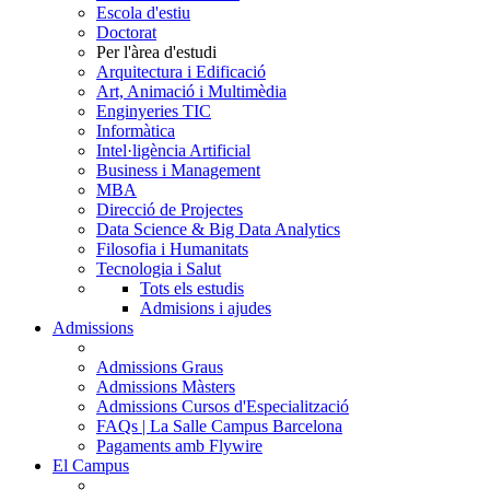
Escola d'estiu
Doctorat
Per l'àrea d'estudi
Arquitectura i Edificació
Art, Animació i Multimèdia
Enginyeries TIC
Informàtica
Intel·ligència Artificial
Business i Management
MBA
Direcció de Projectes
Data Science & Big Data Analytics
Filosofia i Humanitats
Tecnologia i Salut
Tots els estudis
Admisions i ajudes
Admissions
Admissions Graus
Admissions Màsters
Admissions Cursos d'Especialització
FAQs | La Salle Campus Barcelona
Pagaments amb Flywire
El Campus