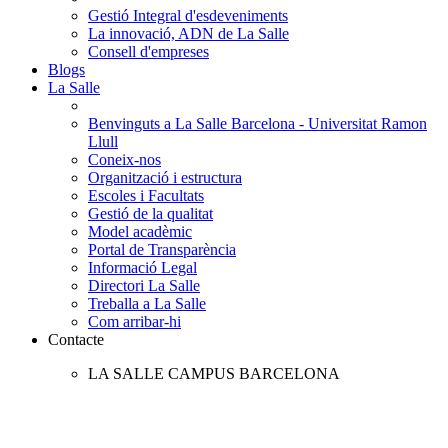
Gestió Integral d'esdeveniments
La innovació, ADN de La Salle
Consell d'empreses
Blogs
La Salle
Benvinguts a La Salle Barcelona - Universitat Ramon
Llull
Coneix-nos
Organització i estructura
Escoles i Facultats
Gestió de la qualitat
Model acadèmic
Portal de Transparència
Informació Legal
Directori La Salle
Treballa a La Salle
Com arribar-hi
Contacte
LA SALLE CAMPUS BARCELONA