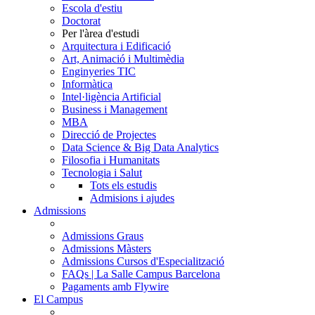
Escola d'estiu
Doctorat
Per l'àrea d'estudi
Arquitectura i Edificació
Art, Animació i Multimèdia
Enginyeries TIC
Informàtica
Intel·ligència Artificial
Business i Management
MBA
Direcció de Projectes
Data Science & Big Data Analytics
Filosofia i Humanitats
Tecnologia i Salut
Tots els estudis
Admisions i ajudes
Admissions
Admissions Graus
Admissions Màsters
Admissions Cursos d'Especialització
FAQs | La Salle Campus Barcelona
Pagaments amb Flywire
El Campus