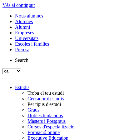
Vés al contingut
Nous alumnes
Alumnes
Alumni
Empreses
Universitats
Escoles i famílies
Premsa
Search
Estudis
Troba el teu estudi
Cercador d'estudis
Per tipus d'estudi
Graus
Dobles titulacions
Màsters i Postgraus
Cursos d'especialització
Formació online
Executive Education