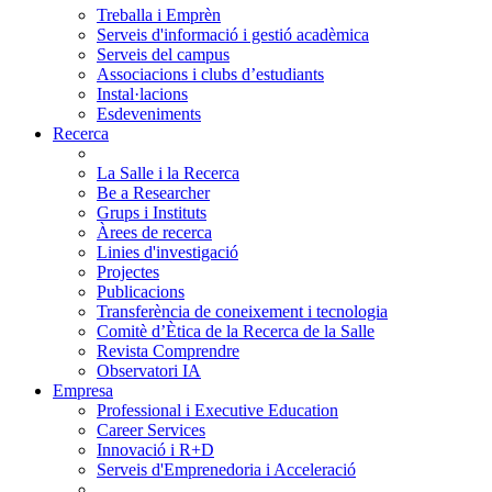
Treballa i Emprèn
Serveis d'informació i gestió acadèmica
Serveis del campus
Associacions i clubs d’estudiants
Instal·lacions
Esdeveniments
Recerca
La Salle i la Recerca
Be a Researcher
Grups i Instituts
Àrees de recerca
Linies d'investigació
Projectes
Publicacions
Transferència de coneixement i tecnologia
Comitè d’Ètica de la Recerca de la Salle
Revista Comprendre
Observatori IA
Empresa
Professional i Executive Education
Career Services
Innovació i R+D
Serveis d'Emprenedoria i Acceleració