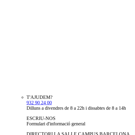
T'AJUDEM?
932 90 24 00
Dilluns a divendres de 8 a 22h i dissabtes de 8 a 14h
ESCRIU-NOS
Formulari d'informació general
DIRECTORI LA SALLE CAMPUS BARCELONA