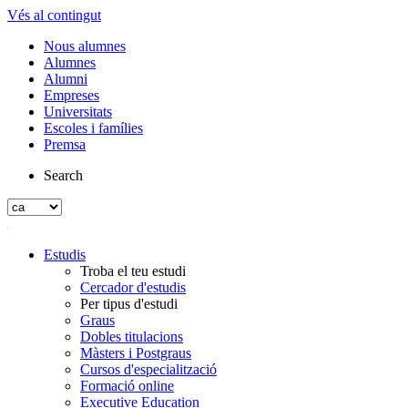
Vés al contingut
Nous alumnes
Alumnes
Alumni
Empreses
Universitats
Escoles i famílies
Premsa
Search
Estudis
Troba el teu estudi
Cercador d'estudis
Per tipus d'estudi
Graus
Dobles titulacions
Màsters i Postgraus
Cursos d'especialització
Formació online
Executive Education