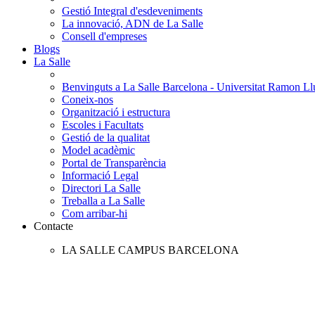
Gestió Integral d'esdeveniments
La innovació, ADN de La Salle
Consell d'empreses
Blogs
La Salle
Benvinguts a La Salle Barcelona - Universitat Ramon Llu
Coneix-nos
Organització i estructura
Escoles i Facultats
Gestió de la qualitat
Model acadèmic
Portal de Transparència
Informació Legal
Directori La Salle
Treballa a La Salle
Com arribar-hi
Contacte
LA SALLE CAMPUS BARCELONA