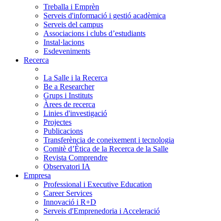
Treballa i Emprèn
Serveis d'informació i gestió acadèmica
Serveis del campus
Associacions i clubs d’estudiants
Instal·lacions
Esdeveniments
Recerca
La Salle i la Recerca
Be a Researcher
Grups i Instituts
Àrees de recerca
Linies d'investigació
Projectes
Publicacions
Transferència de coneixement i tecnologia
Comitè d’Ètica de la Recerca de la Salle
Revista Comprendre
Observatori IA
Empresa
Professional i Executive Education
Career Services
Innovació i R+D
Serveis d'Emprenedoria i Acceleració