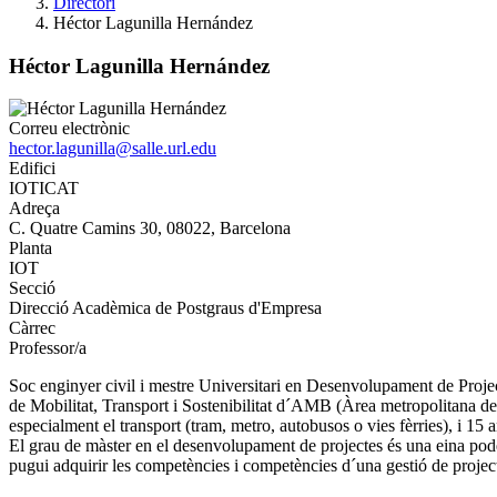
Directori
Héctor Lagunilla Hernández
Héctor Lagunilla Hernández
Correu electrònic
hector.lagunilla@salle.url.edu
Edifici
IOTICAT
Adreça
C. Quatre Camins 30, 08022, Barcelona
Planta
IOT
Secció
Direcció Acadèmica de Postgraus d'Empresa
Càrrec
Professor/a
Soc enginyer civil i mestre Universitari en Desenvolupament de Project
de Mobilitat, Transport i Sostenibilitat d´AMB (Àrea metropolitana de 
especialment el transport (tram, metro, autobusos o vies fèrries), i 
El grau de màster en el desenvolupament de projectes és una eina poder
pugui adquirir les competències i competències d´una gestió de projec