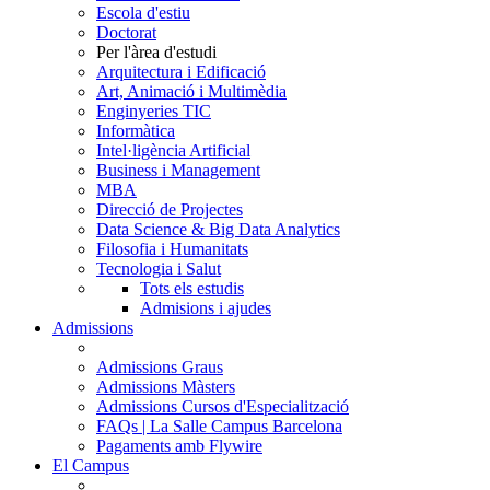
Escola d'estiu
Doctorat
Per l'àrea d'estudi
Arquitectura i Edificació
Art, Animació i Multimèdia
Enginyeries TIC
Informàtica
Intel·ligència Artificial
Business i Management
MBA
Direcció de Projectes
Data Science & Big Data Analytics
Filosofia i Humanitats
Tecnologia i Salut
Tots els estudis
Admisions i ajudes
Admissions
Admissions Graus
Admissions Màsters
Admissions Cursos d'Especialització
FAQs | La Salle Campus Barcelona
Pagaments amb Flywire
El Campus