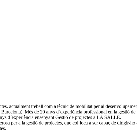
es, actualment treball com a tècnic de mobilitat per al desenvolupament 
Barcelona). Més de 20 anys d´experiència professional en la gestió de pr
15 anys d´experiència ensenyant Gestió de projectes a LA SALLE.
osa per a la gestió de projectes, que col·loca a ser capaç de dirigir-ho
tes.