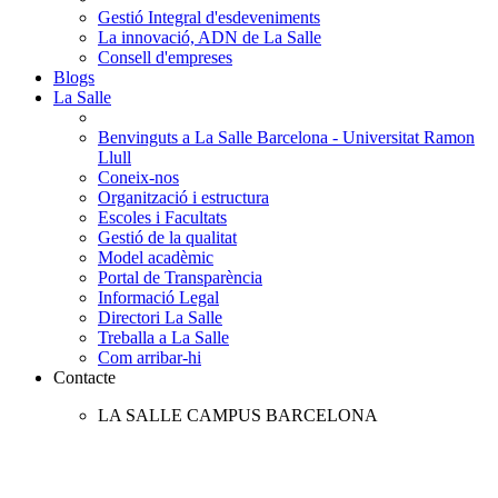
Gestió Integral d'esdeveniments
La innovació, ADN de La Salle
Consell d'empreses
Blogs
La Salle
Benvinguts a La Salle Barcelona - Universitat Ramon
Llull
Coneix-nos
Organització i estructura
Escoles i Facultats
Gestió de la qualitat
Model acadèmic
Portal de Transparència
Informació Legal
Directori La Salle
Treballa a La Salle
Com arribar-hi
Contacte
LA SALLE CAMPUS BARCELONA