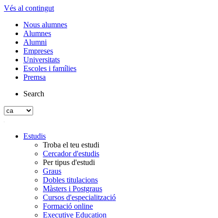
Vés al contingut
Nous alumnes
Alumnes
Alumni
Empreses
Universitats
Escoles i famílies
Premsa
Search
Estudis
Troba el teu estudi
Cercador d'estudis
Per tipus d'estudi
Graus
Dobles titulacions
Màsters i Postgraus
Cursos d'especialització
Formació online
Executive Education