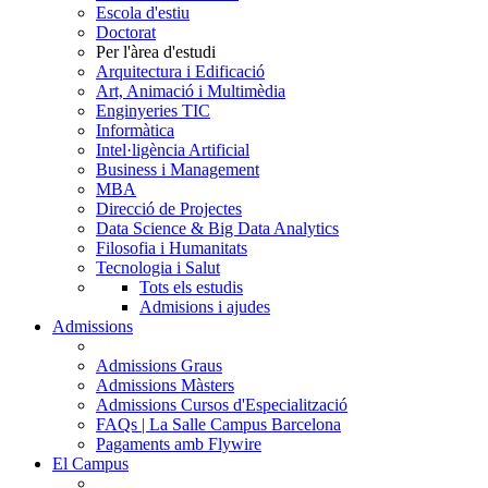
Escola d'estiu
Doctorat
Per l'àrea d'estudi
Arquitectura i Edificació
Art, Animació i Multimèdia
Enginyeries TIC
Informàtica
Intel·ligència Artificial
Business i Management
MBA
Direcció de Projectes
Data Science & Big Data Analytics
Filosofia i Humanitats
Tecnologia i Salut
Tots els estudis
Admisions i ajudes
Admissions
Admissions Graus
Admissions Màsters
Admissions Cursos d'Especialització
FAQs | La Salle Campus Barcelona
Pagaments amb Flywire
El Campus