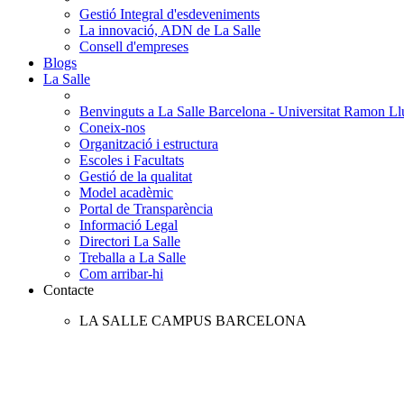
Gestió Integral d'esdeveniments
La innovació, ADN de La Salle
Consell d'empreses
Blogs
La Salle
Benvinguts a La Salle Barcelona - Universitat Ramon Llu
Coneix-nos
Organització i estructura
Escoles i Facultats
Gestió de la qualitat
Model acadèmic
Portal de Transparència
Informació Legal
Directori La Salle
Treballa a La Salle
Com arribar-hi
Contacte
LA SALLE CAMPUS BARCELONA