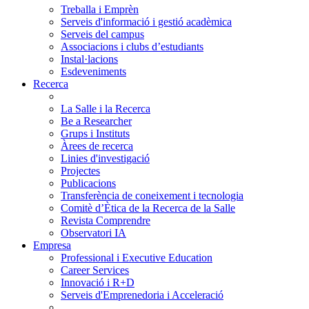
Treballa i Emprèn
Serveis d'informació i gestió acadèmica
Serveis del campus
Associacions i clubs d’estudiants
Instal·lacions
Esdeveniments
Recerca
La Salle i la Recerca
Be a Researcher
Grups i Instituts
Àrees de recerca
Linies d'investigació
Projectes
Publicacions
Transferència de coneixement i tecnologia
Comitè d’Ètica de la Recerca de la Salle
Revista Comprendre
Observatori IA
Empresa
Professional i Executive Education
Career Services
Innovació i R+D
Serveis d'Emprenedoria i Acceleració