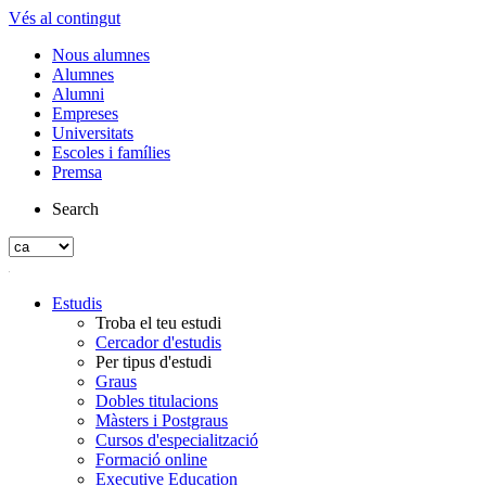
Vés al contingut
Nous alumnes
Alumnes
Alumni
Empreses
Universitats
Escoles i famílies
Premsa
Search
Estudis
Troba el teu estudi
Cercador d'estudis
Per tipus d'estudi
Graus
Dobles titulacions
Màsters i Postgraus
Cursos d'especialització
Formació online
Executive Education