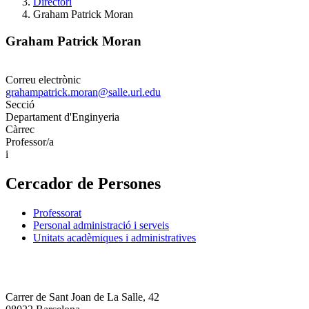
Directori
Graham Patrick Moran
Graham Patrick Moran
Correu electrònic
grahampatrick.moran@salle.url.edu
Secció
Departament d'Enginyeria
Càrrec
Professor/a
i
Cercador de Persones
Professorat
Personal administració i serveis
Unitats acadèmiques i administratives
Carrer de Sant Joan de La Salle, 42