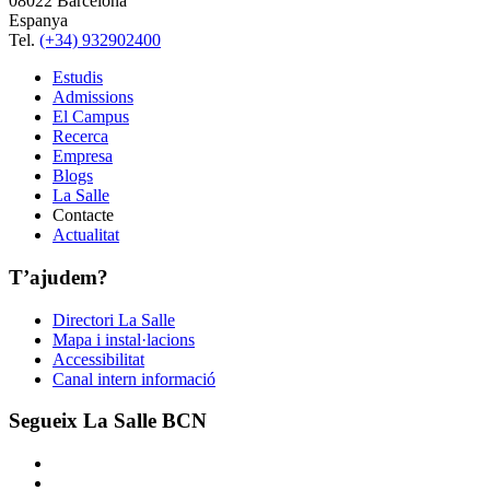
08022 Barcelona
Espanya
Tel.
(+34) 932902400
Estudis
Admissions
El Campus
Recerca
Empresa
Blogs
La Salle
Contacte
Actualitat
T’ajudem?
Directori La Salle
Mapa i instal·lacions
Accessibilitat
Canal intern informació
Segueix La Salle BCN