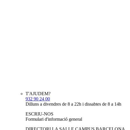
T'AJUDEM?
932 90 24 00
Dilluns a divendres de 8 a 22h i dissabtes de 8 a 14h
ESCRIU-NOS
Formulari d'informació general
DIRECTORI LA SALLE CAMPUS BARCELONA