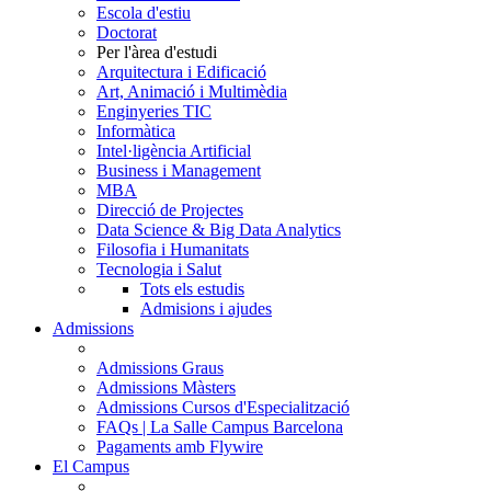
Escola d'estiu
Doctorat
Per l'àrea d'estudi
Arquitectura i Edificació
Art, Animació i Multimèdia
Enginyeries TIC
Informàtica
Intel·ligència Artificial
Business i Management
MBA
Direcció de Projectes
Data Science & Big Data Analytics
Filosofia i Humanitats
Tecnologia i Salut
Tots els estudis
Admisions i ajudes
Admissions
Admissions Graus
Admissions Màsters
Admissions Cursos d'Especialització
FAQs | La Salle Campus Barcelona
Pagaments amb Flywire
El Campus