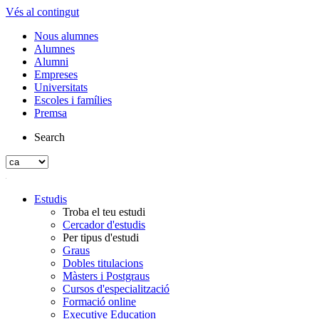
Vés al contingut
Nous alumnes
Alumnes
Alumni
Empreses
Universitats
Escoles i famílies
Premsa
Search
Estudis
Troba el teu estudi
Cercador d'estudis
Per tipus d'estudi
Graus
Dobles titulacions
Màsters i Postgraus
Cursos d'especialització
Formació online
Executive Education