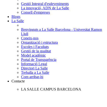
Gestió Integral d'esdeveniments
La innovació, ADN de La Salle
Consell d'empreses
Blogs
La Salle
Benvinguts a La Salle Barcelona - Universitat Ramon
Llull
Coneix-nos
Organització i estructura
Escoles i Facultats
Gestió de la qualitat
Model acadèmic
Portal de Transparència
Informació Legal
Directori La Salle
Treballa a La Salle
Com arribar-hi
Contacte
LA SALLE CAMPUS BARCELONA