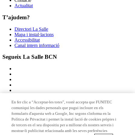
Contacte
Actualitat
T’ajudem?
Directori La Salle
Mapa i instal·lacions
Accessibilitat
Canal intern informació
Segueix La Salle BCN
En fer clic a “Acceptar-les totes”, vostè accepta que FUNITEC
comuniqui les dades personals que pugui incloure en els
Membre de
formularis d'aquesta web a Google, Inc segons s'informa en la
Política de Privacitat i permet la instal·lació de cookies pròpies i
de tercers en el seu dispositiu per a millorar els nostres serveis i
mostrar-li publicitat relacionada amb les seves preferències
Acreditacions