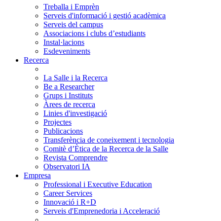
Treballa i Emprèn
Serveis d'informació i gestió acadèmica
Serveis del campus
Associacions i clubs d’estudiants
Instal·lacions
Esdeveniments
Recerca
La Salle i la Recerca
Be a Researcher
Grups i Instituts
Àrees de recerca
Linies d'investigació
Projectes
Publicacions
Transferència de coneixement i tecnologia
Comitè d’Ètica de la Recerca de la Salle
Revista Comprendre
Observatori IA
Empresa
Professional i Executive Education
Career Services
Innovació i R+D
Serveis d'Emprenedoria i Acceleració