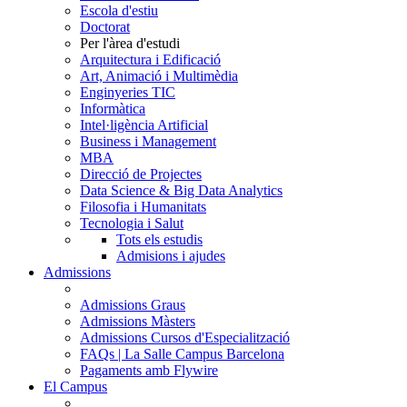
Escola d'estiu
Doctorat
Per l'àrea d'estudi
Arquitectura i Edificació
Art, Animació i Multimèdia
Enginyeries TIC
Informàtica
Intel·ligència Artificial
Business i Management
MBA
Direcció de Projectes
Data Science & Big Data Analytics
Filosofia i Humanitats
Tecnologia i Salut
Tots els estudis
Admisions i ajudes
Admissions
Admissions Graus
Admissions Màsters
Admissions Cursos d'Especialització
FAQs | La Salle Campus Barcelona
Pagaments amb Flywire
El Campus