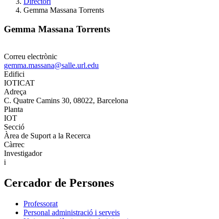
Directori
Gemma Massana Torrents
Gemma Massana Torrents
Correu electrònic
gemma.massana@salle.url.edu
Edifici
IOTICAT
Adreça
C. Quatre Camins 30, 08022, Barcelona
Planta
IOT
Secció
Àrea de Suport a la Recerca
Càrrec
Investigador
i
Cercador de Persones
Professorat
Personal administració i serveis