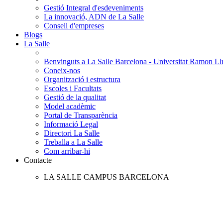
Gestió Integral d'esdeveniments
La innovació, ADN de La Salle
Consell d'empreses
Blogs
La Salle
Benvinguts a La Salle Barcelona - Universitat Ramon Llu
Coneix-nos
Organització i estructura
Escoles i Facultats
Gestió de la qualitat
Model acadèmic
Portal de Transparència
Informació Legal
Directori La Salle
Treballa a La Salle
Com arribar-hi
Contacte
LA SALLE CAMPUS BARCELONA