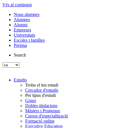
Vés al contingut
Nous alumnes
Alumnes
Alumni
Empreses
Universitats
Escoles i famílies
Premsa
Search
Estudis
Troba el teu estudi
Cercador d'estudis
Per tipus d'estudi
Graus
Dobles titulacions
Màsters i Postgraus
Cursos d'especialització
Formació online
Executive Education