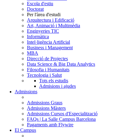
Escola d'estiu
Doctorat
Per l'àrea d'estudi
Arquitectura i Edificació
Art, Animació i Multimèdia
Enginyeries TIC
Informàtica
Intel·ligència Artificial
Business i Management
MBA
Direcció de Projectes
Data Science & Big Data Analytics
Filosofia i Humanitats
Tecnologia i Salut
Tots els estudis
Admisions i ajudes
Admissions
Admissions Graus
Admissions Màsters
Admissions Cursos d'Especialització
FAQs | La Salle Campus Barcelona
Pagaments amb Flywire
El Campus