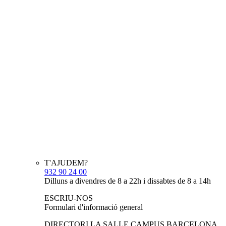
T'AJUDEM?
932 90 24 00
Dilluns a divendres de 8 a 22h i dissabtes de 8 a 14h
ESCRIU-NOS
Formulari d'informació general
DIRECTORI LA SALLE CAMPUS BARCELONA