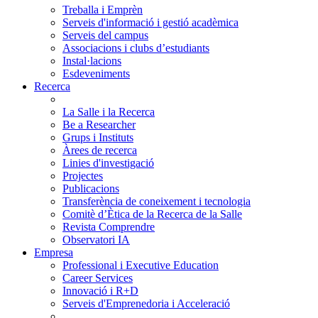
Treballa i Emprèn
Serveis d'informació i gestió acadèmica
Serveis del campus
Associacions i clubs d’estudiants
Instal·lacions
Esdeveniments
Recerca
La Salle i la Recerca
Be a Researcher
Grups i Instituts
Àrees de recerca
Linies d'investigació
Projectes
Publicacions
Transferència de coneixement i tecnologia
Comitè d’Ètica de la Recerca de la Salle
Revista Comprendre
Observatori IA
Empresa
Professional i Executive Education
Career Services
Innovació i R+D
Serveis d'Emprenedoria i Acceleració