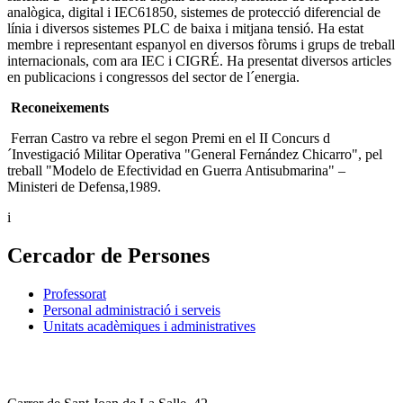
analògica, digital i IEC61850, sistemes de protecció diferencial de
línia i diversos sistemes PLC de baixa i mitjana tensió. Ha estat
membre i representant espanyol en diversos fòrums i grups de treball
internacionals, com ara IEC i CIGRÉ. Ha presentat diversos articles
en publicacions i congressos del sector de l´energia.
Reconeixements
Ferran Castro va rebre el segon Premi en el II Concurs d
´Investigació Militar Operativa "General Fernández Chicarro", pel
treball "Modelo de Efectividad en Guerra Antisubmarina" –
Ministeri de Defensa,1989.
i
Cercador de Persones
Professorat
Personal administració i serveis
Unitats acadèmiques i administratives