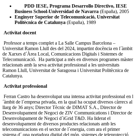
PDD IESE, Programa
Desarrollo Directivo, IESE
Business School-Universidad de Navarra
(España), 2005
Enginyer Superior de Telecomunicació, Universitat
Politècnica de Catalunya
(España), 1989
Activitat docent
Professor a temps complet a La Salle Campus Barcelona –
Universitat Ramon Llull des del 2024, impartint docència en l´àmbit
de Xarxes d´Àrea Local, Comunicacions Digitals i Sistemes de
Telecomunicació. Ha participat a més en diversos programes màster
relacionats amb la seva activitat professional a les universitats
Ramon Llull, Universitat de Saragossa i Universitat Politècnica de
Catalunya.
Activitat professional
Ferran Castro ha desenvolupat una intensa activitat professional en l
´àmbit de l´empresa privada, en la qual ha ocupat diversos càrrecs al
llarg de 36 anys; Director Tècnic de DIMAT S.A., Director de
Desenvolupament de Negoci de ZIV Communications i Director de
Desenvolupament de Negoci d´iGrid T&D. Ha liderat el
desenvolupament de diversos productes relacionats amb les
telecomunicacions en el sector de l´energia, com ara el primer
sistema d´ ona portadora digital del món, sistemes de teleprotecció