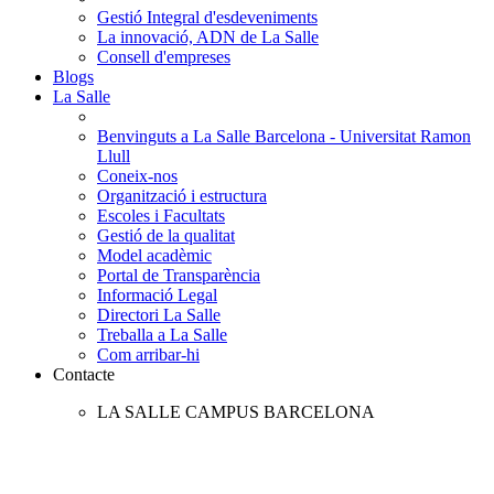
Gestió Integral d'esdeveniments
La innovació, ADN de La Salle
Consell d'empreses
Blogs
La Salle
Benvinguts a La Salle Barcelona - Universitat Ramon
Llull
Coneix-nos
Organització i estructura
Escoles i Facultats
Gestió de la qualitat
Model acadèmic
Portal de Transparència
Informació Legal
Directori La Salle
Treballa a La Salle
Com arribar-hi
Contacte
LA SALLE CAMPUS BARCELONA