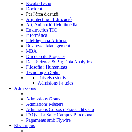
Escola d'estiu
Doctorat
Per l'àrea d'estudi
Arquitectura i Edificació
Art, Animació i Multimèdia
Enginyeries TIC
Informàtica
Intel·ligència Artificial
Business i Management
MBA
Direcció de Projectes
Data Science & Big Data Analytics
Filosofia i Humanitats
Tecnologia i Salut
Tots els estudis
Admisions i ajudes
Admissions
Admissions Graus
Admissions Màsters
Admissions Cursos d'Especialització
FAQs | La Salle Campus Barcelona
Pagaments amb Flywire
El Campus