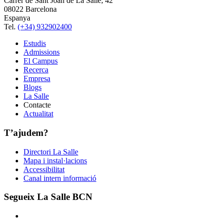
Carrer de Sant Joan de La Salle, 42
08022 Barcelona
Espanya
Tel.
(+34) 932902400
Estudis
Admissions
El Campus
Recerca
Empresa
Blogs
La Salle
Contacte
Actualitat
T’ajudem?
Directori La Salle
Mapa i instal·lacions
Accessibilitat
Canal intern informació
Segueix La Salle BCN