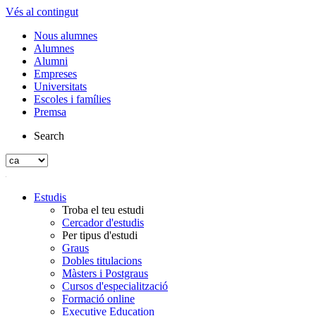
Vés al contingut
Nous alumnes
Alumnes
Alumni
Empreses
Universitats
Escoles i famílies
Premsa
Search
Estudis
Troba el teu estudi
Cercador d'estudis
Per tipus d'estudi
Graus
Dobles titulacions
Màsters i Postgraus
Cursos d'especialització
Formació online
Executive Education