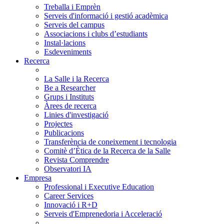
Treballa i Emprèn
Serveis d'informació i gestió acadèmica
Serveis del campus
Associacions i clubs d’estudiants
Instal·lacions
Esdeveniments
Recerca
La Salle i la Recerca
Be a Researcher
Grups i Instituts
Àrees de recerca
Linies d'investigació
Projectes
Publicacions
Transferència de coneixement i tecnologia
Comitè d’Ètica de la Recerca de la Salle
Revista Comprendre
Observatori IA
Empresa
Professional i Executive Education
Career Services
Innovació i R+D
Serveis d'Emprenedoria i Acceleració