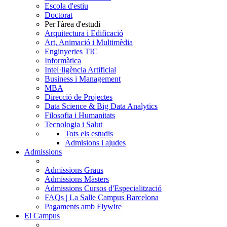
Escola d'estiu
Doctorat
Per l'àrea d'estudi
Arquitectura i Edificació
Art, Animació i Multimèdia
Enginyeries TIC
Informàtica
Intel·ligència Artificial
Business i Management
MBA
Direcció de Projectes
Data Science & Big Data Analytics
Filosofia i Humanitats
Tecnologia i Salut
Tots els estudis
Admisions i ajudes
Admissions
Admissions Graus
Admissions Màsters
Admissions Cursos d'Especialització
FAQs | La Salle Campus Barcelona
Pagaments amb Flywire
El Campus