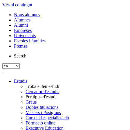
Vés al contingut
Nous alumnes
Alumnes
Alumni
Empreses
Universitats
Escoles i famílies
Premsa
Search
Estudis
Troba el teu estudi
Cercador d'estudis
Per tipus d'estudi
Graus
Dobles titulacions
Màsters i Postgraus
Cursos d'especialització
Formació online
Executive Education