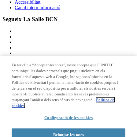
Accessibilitat
Canal intern informació
Segueix La Salle BCN
En fer clic a “Acceptar-les totes”, vostè accepta que FUNITEC
comuniqui les dades personals que pugui incloure en els
Membre de
formularis d'aquesta web a Google, Inc segons s'informa en la
Política de Privacitat i permet la instal·lació de cookies pròpies i
de tercers en el seu dispositiu per a millorar els nostres serveis i
mostrar-li publicitat relacionada amb les seves preferències
Acreditacions
mitjançant l'anàlisi dels seus hàbits de navegació.
Política de
cookies
Configuració de les cookies
© 2026 La Salle Campus Barcelona - URL |
Avís legal
|
Política de
privacitat
|
Política de cookies
Rebutjar-les totes
Formulari de cerca