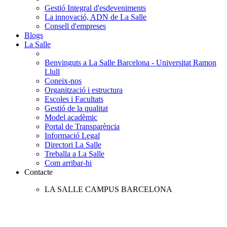
Gestió Integral d'esdeveniments
La innovació, ADN de La Salle
Consell d'empreses
Blogs
La Salle
Benvinguts a La Salle Barcelona - Universitat Ramon
Llull
Coneix-nos
Organització i estructura
Escoles i Facultats
Gestió de la qualitat
Model acadèmic
Portal de Transparència
Informació Legal
Directori La Salle
Treballa a La Salle
Com arribar-hi
Contacte
LA SALLE CAMPUS BARCELONA