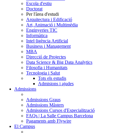
Escola d'estiu
Doctorat
Per l'àrea d'estudi
Arquitectura i Edificació
Art, Animació i Multimèdia
Enginyeries TIC
Informàtica
Intel·ligència Artificial
Business i Management
MBA
Direcció de Projectes
Data Science & Big Data Analytics
Filosofia i Humanitats
Tecnologia i Salut
Tots els estudis
Admisions i ajudes
Admissions
Admissions Graus
Admissions Màsters
Admissions Cursos d'Especialització
FAQs | La Salle Campus Barcelona
Pagaments amb Flywire
El Campus