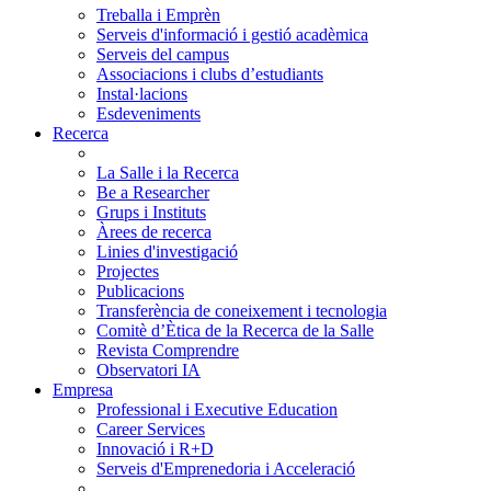
Treballa i Emprèn
Serveis d'informació i gestió acadèmica
Serveis del campus
Associacions i clubs d’estudiants
Instal·lacions
Esdeveniments
Recerca
La Salle i la Recerca
Be a Researcher
Grups i Instituts
Àrees de recerca
Linies d'investigació
Projectes
Publicacions
Transferència de coneixement i tecnologia
Comitè d’Ètica de la Recerca de la Salle
Revista Comprendre
Observatori IA
Empresa
Professional i Executive Education
Career Services
Innovació i R+D
Serveis d'Emprenedoria i Acceleració