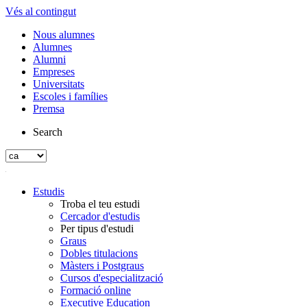
Vés al contingut
Nous alumnes
Alumnes
Alumni
Empreses
Universitats
Escoles i famílies
Premsa
Search
Estudis
Troba el teu estudi
Cercador d'estudis
Per tipus d'estudi
Graus
Dobles titulacions
Màsters i Postgraus
Cursos d'especialització
Formació online
Executive Education