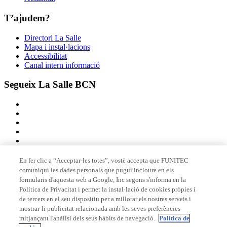
T’ajudem?
Directori La Salle
Mapa i instal·lacions
Accessibilitat
Canal intern informació
Segueix La Salle BCN
En fer clic a “Acceptar-les totes”, vostè accepta que FUNITEC
comuniqui les dades personals que pugui incloure en els
Membre de
formularis d'aquesta web a Google, Inc segons s'informa en la
Política de Privacitat i permet la instal·lació de cookies pròpies i
de tercers en el seu dispositiu per a millorar els nostres serveis i
mostrar-li publicitat relacionada amb les seves preferències
Acreditacions
mitjançant l'anàlisi dels seus hàbits de navegació.
Política de