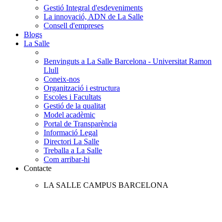
Gestió Integral d'esdeveniments
La innovació, ADN de La Salle
Consell d'empreses
Blogs
La Salle
Benvinguts a La Salle Barcelona - Universitat Ramon
Llull
Coneix-nos
Organització i estructura
Escoles i Facultats
Gestió de la qualitat
Model acadèmic
Portal de Transparència
Informació Legal
Directori La Salle
Treballa a La Salle
Com arribar-hi
Contacte
LA SALLE CAMPUS BARCELONA