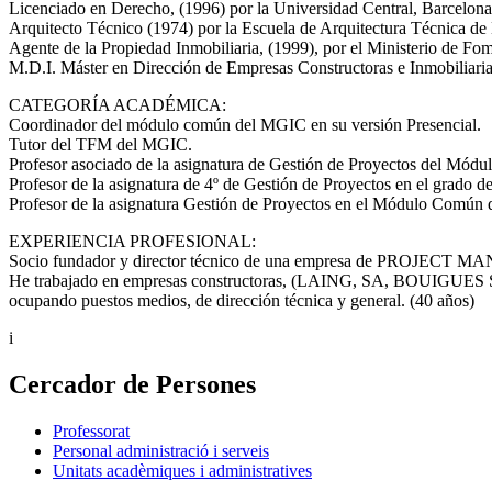
Licenciado en Derecho, (1996) por la Universidad Central, Barcelona
Arquitecto Técnico (1974) por la Escuela de Arquitectura Técnica de
Agente de la Propiedad Inmobiliaria, (1999), por el Ministerio de Fo
M.D.I. Máster en Dirección de Empresas Constructoras e Inmobiliarias
CATEGORÍA ACADÉMICA:
Coordinador del módulo común del MGIC en su versión Presencial.
Tutor del TFM del MGIC.
Profesor asociado de la asignatura de Gestión de Proyectos del Mó
Profesor de la asignatura de 4º de Gestión de Proyectos en el grado d
Profesor de la asignatura Gestión de Proyectos en el Módulo Comú
EXPERIENCIA PROFESIONAL:
Socio fundador y director técnico de una empresa de PROJECT 
He trabajado en empresas constructoras, (LAING, SA, BOU
ocupando puestos medios, de dirección técnica y general. (40 años)
i
Cercador de Persones
Professorat
Personal administració i serveis
Unitats acadèmiques i administratives