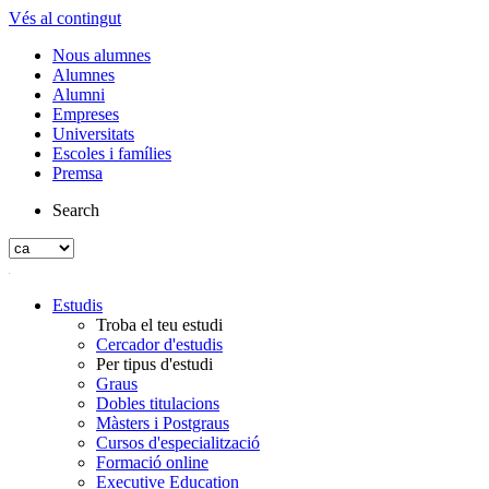
Vés al contingut
Nous alumnes
Alumnes
Alumni
Empreses
Universitats
Escoles i famílies
Premsa
Search
Estudis
Troba el teu estudi
Cercador d'estudis
Per tipus d'estudi
Graus
Dobles titulacions
Màsters i Postgraus
Cursos d'especialització
Formació online
Executive Education