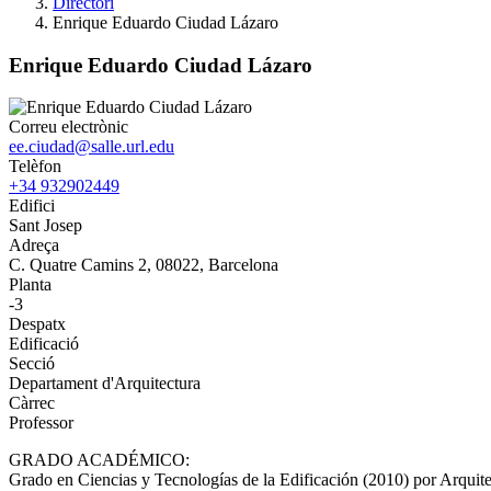
Directori
Enrique Eduardo Ciudad Lázaro
Enrique Eduardo Ciudad Lázaro
Correu electrònic
ee.ciudad@salle.url.edu
Telèfon
+34 932902449
Edifici
Sant Josep
Adreça
C. Quatre Camins 2, 08022, Barcelona
Planta
-3
Despatx
Edificació
Secció
Departament d'Arquitectura
Càrrec
Professor
GRADO ACADÉMICO:
Grado en Ciencias y Tecnologías de la Edificación (2010) por Arquit