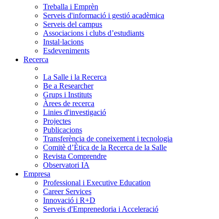
Treballa i Emprèn
Serveis d'informació i gestió acadèmica
Serveis del campus
Associacions i clubs d’estudiants
Instal·lacions
Esdeveniments
Recerca
La Salle i la Recerca
Be a Researcher
Grups i Instituts
Àrees de recerca
Linies d'investigació
Projectes
Publicacions
Transferència de coneixement i tecnologia
Comitè d’Ètica de la Recerca de la Salle
Revista Comprendre
Observatori IA
Empresa
Professional i Executive Education
Career Services
Innovació i R+D
Serveis d'Emprenedoria i Acceleració