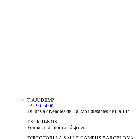
T'AJUDEM?
932 90 24 00
Dilluns a divendres de 8 a 22h i dissabtes de 8 a 14h
ESCRIU-NOS
Formulari d'informació general
DIRECTORI LA SALLE CAMPUS BARCELONA