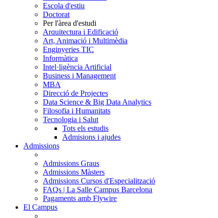
Escola d'estiu
Doctorat
Per l'àrea d'estudi
Arquitectura i Edificació
Art, Animació i Multimèdia
Enginyeries TIC
Informàtica
Intel·ligència Artificial
Business i Management
MBA
Direcció de Projectes
Data Science & Big Data Analytics
Filosofia i Humanitats
Tecnologia i Salut
Tots els estudis
Admisions i ajudes
Admissions
Admissions Graus
Admissions Màsters
Admissions Cursos d'Especialització
FAQs | La Salle Campus Barcelona
Pagaments amb Flywire
El Campus