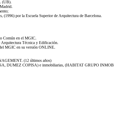
. (UB).
 Madrid.
mento;
, (1996) por la Escuela Superior de Arquitectura de Barcelona.
dulo Común en el MGIC.
e Arquitectura Técnica y Edificación.
n del MGIC en su versión ONLINE.
MANAGEMENT. (12 últimos años)
IGUES SA, DUMEZ COPISA) e inmobiliarias, (HABITAT GRUPO 