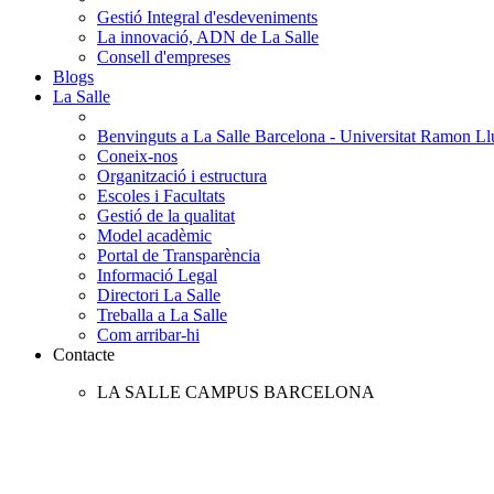
Gestió Integral d'esdeveniments
La innovació, ADN de La Salle
Consell d'empreses
Blogs
La Salle
Benvinguts a La Salle Barcelona - Universitat Ramon Llu
Coneix-nos
Organització i estructura
Escoles i Facultats
Gestió de la qualitat
Model acadèmic
Portal de Transparència
Informació Legal
Directori La Salle
Treballa a La Salle
Com arribar-hi
Contacte
LA SALLE CAMPUS BARCELONA