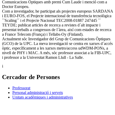
Comunicacions Òptiques amb premi Cum Laude i menció com a
Doctor Europeu.
Com a investigador, he participat als projectes europeus SARDANA
i EURO-FOS, el Projecte internacional de transferència tecnològica
``Scaling´´ i el Projecte Nacional TEC2008-01887 247445 ´´
TEYDE; publicat articles de recerca a revistes d´alt impacte i
presentat treballs a congressos de l´àrea, així com estades de recerca
a France Telecom (França) i Tellabs-Oy (Finland).
Actualment sóc Investigador del Grup de Comunicacions Òptiques
(GCO) de la UPC. La meva investigació se centra en xarxes d´accés
òptic, específicament a les xarxes metro/access udWDM-PONs, a
nivell de PHY i MAC. A més, sóc professor associat a la FIB-UPC,
i professor a la Universitat Ramon Llull - La Salle.
i
Cercador de Persones
Professorat
Personal administració i serveis
Unitats acadèmiques i administratives