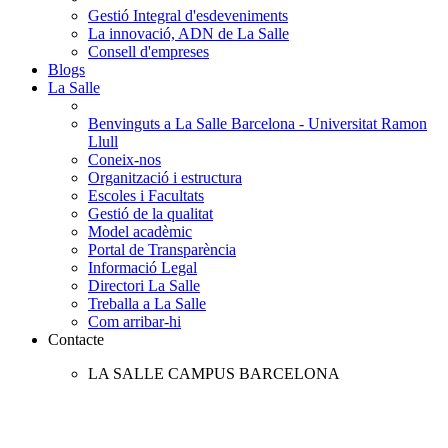
Gestió Integral d'esdeveniments
La innovació, ADN de La Salle
Consell d'empreses
Blogs
La Salle
Benvinguts a La Salle Barcelona - Universitat Ramon
Llull
Coneix-nos
Organització i estructura
Escoles i Facultats
Gestió de la qualitat
Model acadèmic
Portal de Transparència
Informació Legal
Directori La Salle
Treballa a La Salle
Com arribar-hi
Contacte
LA SALLE CAMPUS BARCELONA