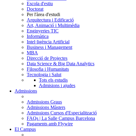
Escola d'estiu
Doctorat
Per l'àrea d'estudi
Arquitectura i Edificació
Art, Animació i Multimèdia
Enginyeries TIC
Informàtica
Intel·ligència Artificial
Business i Management
MBA
Direcció de Projectes
Data Science & Big Data Analytics
Filosofia i Humanitats
Tecnologia i Salut
Tots els estudis
Admisions i ajudes
Admissions
Admissions Graus
Admissions Màsters
Admissions Cursos d'Especialització
FAQs | La Salle Campus Barcelona
Pagaments amb Flywire
El Campus