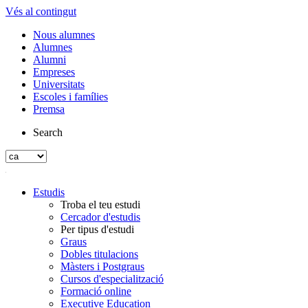
Vés al contingut
Nous alumnes
Alumnes
Alumni
Empreses
Universitats
Escoles i famílies
Premsa
Search
Estudis
Troba el teu estudi
Cercador d'estudis
Per tipus d'estudi
Graus
Dobles titulacions
Màsters i Postgraus
Cursos d'especialització
Formació online
Executive Education