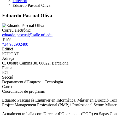
Directori
Eduardo Pascual Oliva
Eduardo Pascual Oliva
Correu electrònic
eduardo.pascual@salle.url.edu
Telèfon
*34 932902400
Edifici
IOTICAT
Adreça
C. Quatre Camins 30, 08022, Barcelona
Planta
IOT
Secció
Departament d'Empresa i Tecnologia
Càrrec
Coordinador de programa
Eduardo Pascual és Enginyer en Informàtica, Màster en Direcció T
Project Management Professional (PMP) i Professional Scrum Màster
Actualment treballa com Director d´Operacions (COO) en Sapas Consult