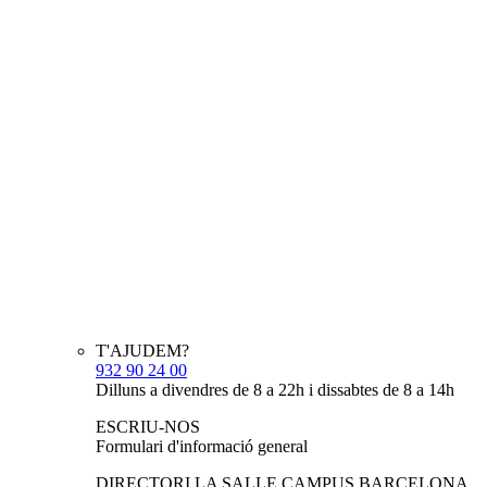
T'AJUDEM?
932 90 24 00
Dilluns a divendres de 8 a 22h i dissabtes de 8 a 14h
ESCRIU-NOS
Formulari d'informació general
DIRECTORI LA SALLE CAMPUS BARCELONA