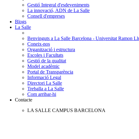
Gestió Integral d'esdeveniments
La innovació, ADN de La Salle
Consell d'empreses
Blogs
La Salle
Benvinguts a La Salle Barcelona - Universitat Ramon Llu
Coneix-nos
Organització i estructura
Escoles i Facultats
Gestió de la qualitat
Model acadèmic
Portal de Transparència
Informació Legal
Directori La Salle
Treballa a La Salle
Com arribar-hi
Contacte
LA SALLE CAMPUS BARCELONA