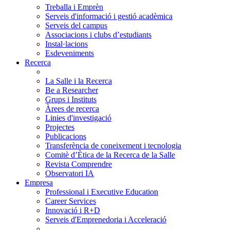
Treballa i Emprèn
Serveis d'informació i gestió acadèmica
Serveis del campus
Associacions i clubs d’estudiants
Instal·lacions
Esdeveniments
Recerca
La Salle i la Recerca
Be a Researcher
Grups i Instituts
Àrees de recerca
Linies d'investigació
Projectes
Publicacions
Transferència de coneixement i tecnologia
Comitè d’Ètica de la Recerca de la Salle
Revista Comprendre
Observatori IA
Empresa
Professional i Executive Education
Career Services
Innovació i R+D
Serveis d'Emprenedoria i Acceleració