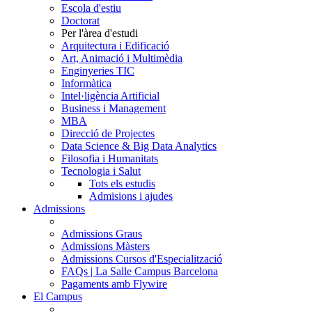
Escola d'estiu
Doctorat
Per l'àrea d'estudi
Arquitectura i Edificació
Art, Animació i Multimèdia
Enginyeries TIC
Informàtica
Intel·ligència Artificial
Business i Management
MBA
Direcció de Projectes
Data Science & Big Data Analytics
Filosofia i Humanitats
Tecnologia i Salut
Tots els estudis
Admisions i ajudes
Admissions
Admissions Graus
Admissions Màsters
Admissions Cursos d'Especialització
FAQs | La Salle Campus Barcelona
Pagaments amb Flywire
El Campus