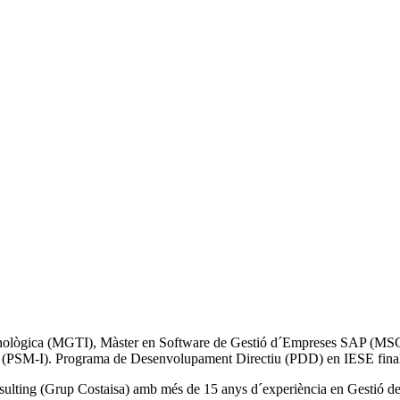
ecnològica (MGTI), Màster en Software de Gestió d´Empreses SAP (MS
 (PSM-I). Programa de Desenvolupament Directiu (PDD) en IESE final
ing (Grup Costaisa) amb més de 15 anys d´experiència en Gestió de Proj