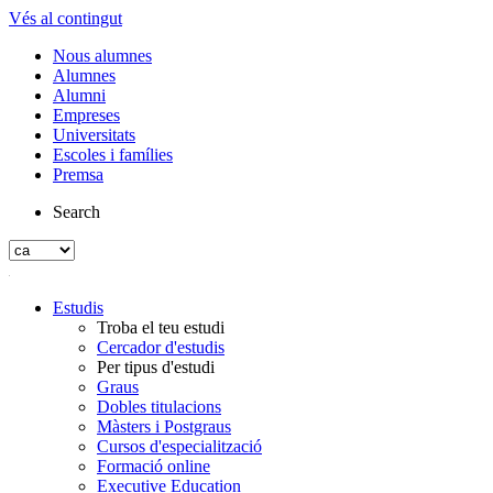
Vés al contingut
Nous alumnes
Alumnes
Alumni
Empreses
Universitats
Escoles i famílies
Premsa
Search
Estudis
Troba el teu estudi
Cercador d'estudis
Per tipus d'estudi
Graus
Dobles titulacions
Màsters i Postgraus
Cursos d'especialització
Formació online
Executive Education