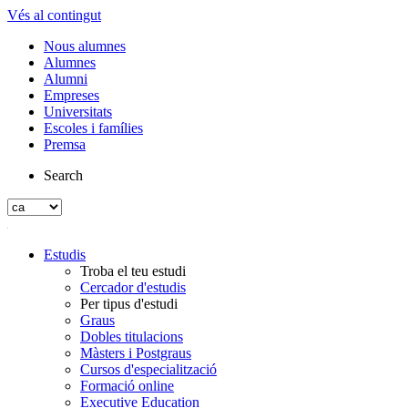
Vés al contingut
Nous alumnes
Alumnes
Alumni
Empreses
Universitats
Escoles i famílies
Premsa
Search
Estudis
Troba el teu estudi
Cercador d'estudis
Per tipus d'estudi
Graus
Dobles titulacions
Màsters i Postgraus
Cursos d'especialització
Formació online
Executive Education