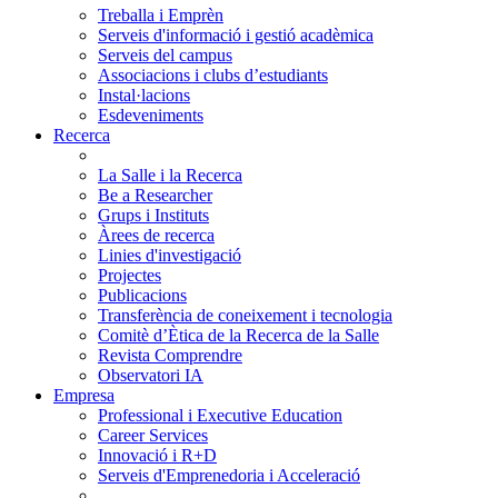
Treballa i Emprèn
Serveis d'informació i gestió acadèmica
Serveis del campus
Associacions i clubs d’estudiants
Instal·lacions
Esdeveniments
Recerca
La Salle i la Recerca
Be a Researcher
Grups i Instituts
Àrees de recerca
Linies d'investigació
Projectes
Publicacions
Transferència de coneixement i tecnologia
Comitè d’Ètica de la Recerca de la Salle
Revista Comprendre
Observatori IA
Empresa
Professional i Executive Education
Career Services
Innovació i R+D
Serveis d'Emprenedoria i Acceleració