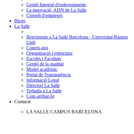
Gestió Integral d'esdeveniments
La innovació, ADN de La Salle
Consell d'empreses
Blogs
La Salle
Benvinguts a La Salle Barcelona - Universitat Ramon
Llull
Coneix-nos
Organització i estructura
Escoles i Facultats
Gestió de la qualitat
Model acadèmic
Portal de Transparència
Informació Legal
Directori La Salle
Treballa a La Salle
Com arribar-hi
Contacte
LA SALLE CAMPUS BARCELONA