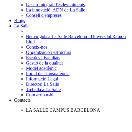
Gestió Integral d'esdeveniments
La innovació, ADN de La Salle
Consell d'empreses
Blogs
La Salle
Benvinguts a La Salle Barcelona - Universitat Ramon
Llull
Coneix-nos
Organització i estructura
Escoles i Facultats
Gestió de la qualitat
Model acadèmic
Portal de Transparència
Informació Legal
Directori La Salle
Treballa a La Salle
Com arribar-hi
Contacte
LA SALLE CAMPUS BARCELONA