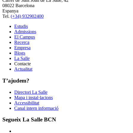
Carrer de Sant Joan de La Salle, 42
08022 Barcelona
Espanya
Tel.
(+34) 932902400
Estudis
Admissions
El Campus
Recerca
Empresa
Blogs
La Salle
Contacte
Actualitat
T’ajudem?
Directori La Salle
Mapa i instal·lacions
Accessibilitat
Canal intern informació
Segueix La Salle BCN