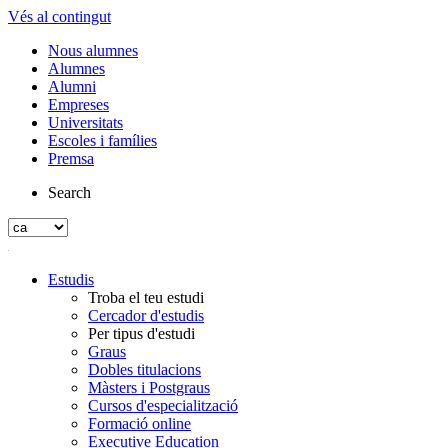
Vés al contingut
Nous alumnes
Alumnes
Alumni
Empreses
Universitats
Escoles i famílies
Premsa
Search
Estudis
Troba el teu estudi
Cercador d'estudis
Per tipus d'estudi
Graus
Dobles titulacions
Màsters i Postgraus
Cursos d'especialització
Formació online
Executive Education