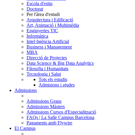
Escola d'estiu
Doctorat
Per l'àrea d'estudi
Arquitectura i Edificació
Art, Animació i Multimèdia
Enginyeries TIC
Informàtica
Intel·ligència Artificial
Business i Management
MBA
Direcció de Projectes
Data Science & Big Data Analytics
Filosofia i Humanitats
Tecnologia i Salut
Tots els estudis
Admisions i ajudes
Admissions
Admissions Graus
Admissions Màsters
Admissions Cursos d'Especialització
FAQs | La Salle Campus Barcelona
Pagaments amb Flywire
El Campus