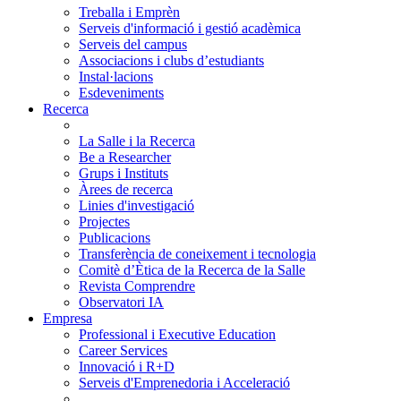
Treballa i Emprèn
Serveis d'informació i gestió acadèmica
Serveis del campus
Associacions i clubs d’estudiants
Instal·lacions
Esdeveniments
Recerca
La Salle i la Recerca
Be a Researcher
Grups i Instituts
Àrees de recerca
Linies d'investigació
Projectes
Publicacions
Transferència de coneixement i tecnologia
Comitè d’Ètica de la Recerca de la Salle
Revista Comprendre
Observatori IA
Empresa
Professional i Executive Education
Career Services
Innovació i R+D
Serveis d'Emprenedoria i Acceleració